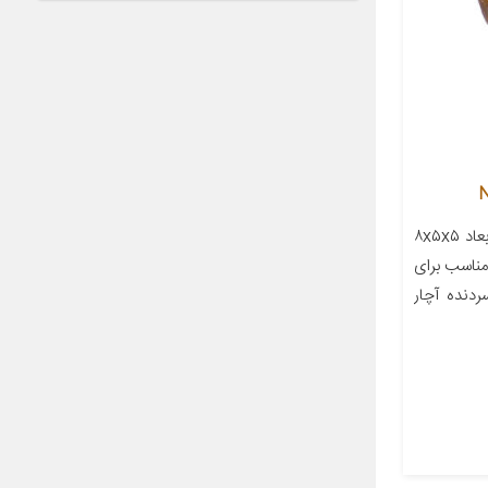
معرفی محصول جزئیات محصول ابعاد ۸x۵x۵
مناسب برای
ردنده آچار