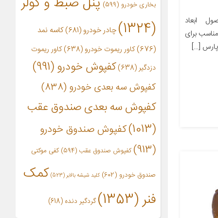
پنل ضبط و کولر
بخاری خودرو
(599)
ل ابعاد
(1324)
چادر خودرو
(681)
کاسه نمد
ز مناسب برای
(676)
کاور ریموت خودرو
(638)
کاور ریموت
کفپوش خودرو
(991)
دزدگیر
(638)
کفپوش سه بعدی خودرو
(838)
کفپوش سه بعدی صندوق عقب
(1013)
کفپوش صندوق خودرو
(913)
کفپوش صندوق عقب
(594)
کفی موکتی
کمک
صندوق خودرو
(602)
کلید شیشه بالابر
(523)
فنر
(1353)
گردگیر دنده
(618)