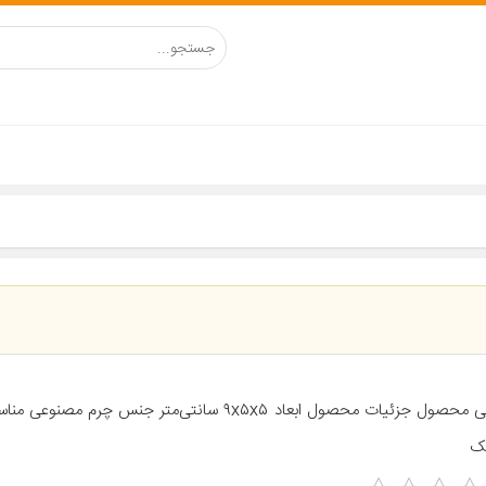
معرفی محصول جزئیات محصول ابعاد ۹x۵x۵ سانتی‌متر جنس چرم 
ک