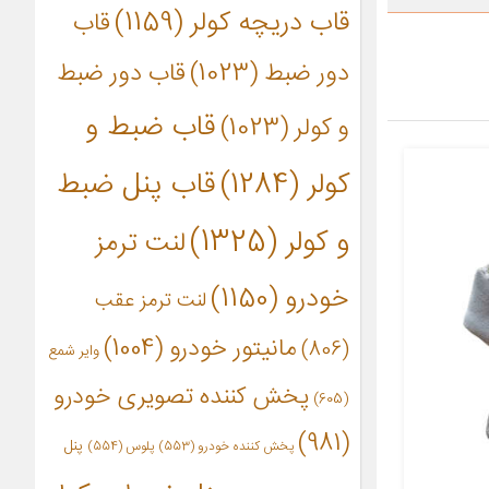
قاب دریچه کولر
(1159)
قاب
دور ضبط
(1023)
قاب دور ضبط
قاب ضبط و
و کولر
(1023)
کولر
(1284)
قاب پنل ضبط
و کولر
(1325)
لنت ترمز
خودرو
(1150)
لنت ترمز عقب
مانیتور خودرو
(1004)
(806)
وایر شمع
پخش کننده تصویری خودرو
(605)
(981)
پنل
پخش کننده خودرو
(553)
پلوس
(554)