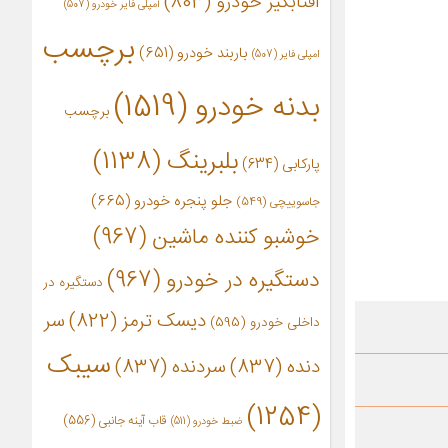
آفتابگیر خودرو
(803)
آمپلی فایر خودرو
(507)
برچسب
باربند خودرو
(651)
امپلی فایر
(507)
بدنه خودرو
(1519)
برچسب
بلبرینگ
(1138)
پارکابی
(634)
جلو پنجره خودرو
(665)
جاسوییچی
(549)
خوشبو کننده ماشین
(967)
دستگیره در خودرو
(967)
دستگیره در
دیسک ترمز
(822)
سر
داخلی خودرو
(595)
سیبک
دنده
(837)
سردنده
(837)
(1254)
قاب آینه جانبی
(556)
ضبط خودرو
(511)