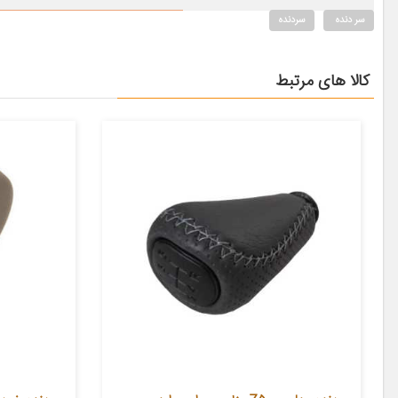
سر دنده
سردنده
کالا های مرتبط