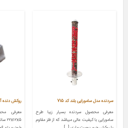
سردنده مدل سامورایی بلند کد 715
روکش دنده آی 
معرفی محصول سردنده بسیار زیبا طرح
معرفی محص
سامورایی با کیفیت عالی میباشد که از فلز مقاوم
x۱۲x۵
با روکش چرم پوست ماری […]
خودرو پژو ۲۰۶ پژو ۲۰۷ پژو ۴۰۵ پژو پارس […]