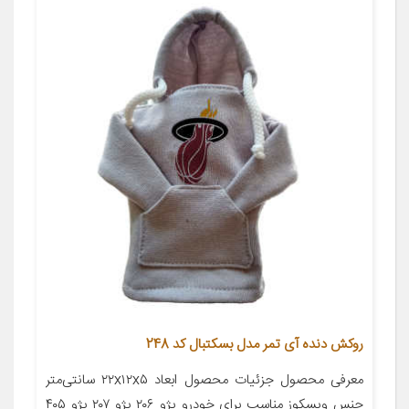
روکش دنده آی تمر مدل بسکتبال کد 248
معرفی محصول جزئیات محصول ابعاد ۲۲x۱۲x۵ سانتی‌متر
جنس ویسکوز مناسب برای خودرو پژو ۲۰۶ پژو ۲۰۷ پژو ۴۰۵