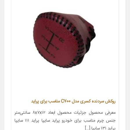
روکش سردنده کسری مدل C700 مناسب برای پراید
معرفی محصول جزئیات محصول ابعاد ۸x۷x۱۲ سانتی‌متر
جنس چرم مناسب برای خودرو پراید سایپا پراید ۱۱۱ سایپا
پراید ۱۳۱ سایپا […]