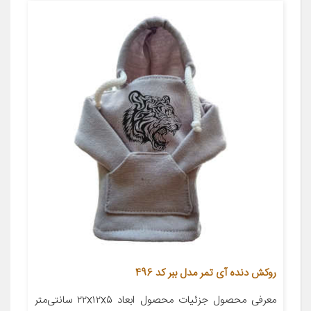
روکش دنده آی تمر مدل ببر کد 496
معرفی محصول جزئیات محصول ابعاد ۲۲x۱۲x۵ سانتی‌متر