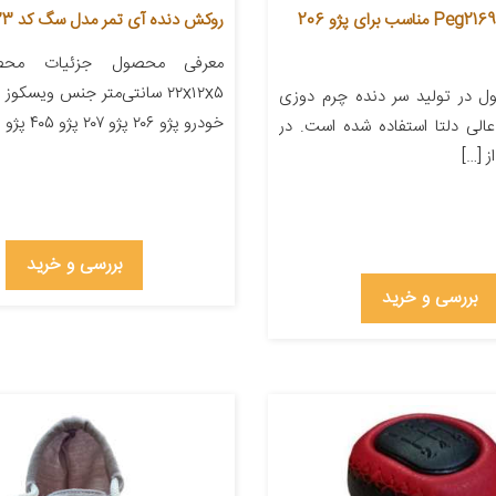
سردنده مدل Peg2169 مناسب برای پژو 206
روکش دنده آی تمر مدل سگ کد 423
معرفی محصول جزئیات محصو
۲۲x۱۲x۵ سانتی‌متر جنس ویسکو
 در تولید سر دنده چرم دوزی
خودرو پژو ۲۰۶ پژو ۲۰۷ پژو ۴۰۵ پژو پارس […]
الی دلتا استفاده شده است. در
 […]
بررسی و خرید
بررسی و خرید