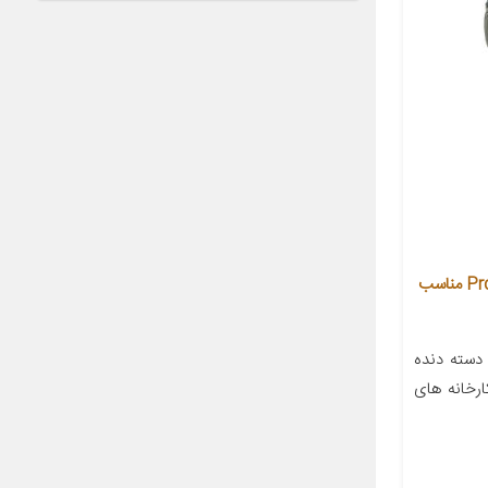
سردنده خودرو بیلگین مدل Prd-GGG مناسب
دسته دنده
رخانه های