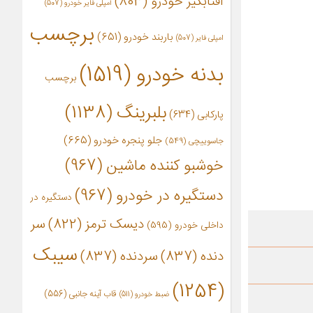
آفتابگیر خودرو
(803)
آمپلی فایر خودرو
(507)
برچسب
باربند خودرو
(651)
امپلی فایر
(507)
بدنه خودرو
(1519)
برچسب
بلبرینگ
(1138)
پارکابی
(634)
جلو پنجره خودرو
(665)
جاسوییچی
(549)
خوشبو کننده ماشین
(967)
دستگیره در خودرو
(967)
دستگیره در
دیسک ترمز
(822)
سر
داخلی خودرو
(595)
سیبک
دنده
(837)
سردنده
(837)
(1254)
قاب آینه جانبی
(556)
ضبط خودرو
(511)