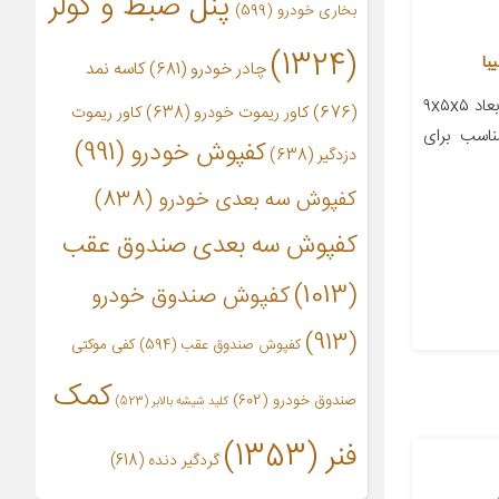
پنل ضبط و کولر
بخاری خودرو
(599)
(1324)
چادر خودرو
(681)
کاسه نمد
معرفی محصول جزئیات محصول ابعاد ۹x۵x۵
(676)
کاور ریموت خودرو
(638)
کاور ریموت
اسب برای
کفپوش خودرو
(991)
دزدگیر
(638)
کفپوش سه بعدی خودرو
(838)
کفپوش سه بعدی صندوق عقب
(1013)
کفپوش صندوق خودرو
(913)
کفپوش صندوق عقب
(594)
کفی موکتی
کمک
صندوق خودرو
(602)
کلید شیشه بالابر
(523)
فنر
(1353)
گردگیر دنده
(618)