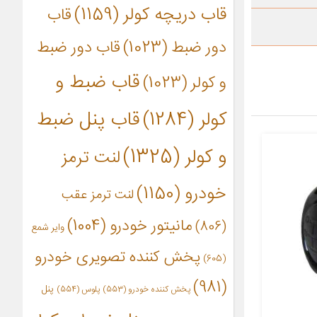
قاب دریچه کولر
(1159)
قاب
دور ضبط
(1023)
قاب دور ضبط
قاب ضبط و
و کولر
(1023)
کولر
(1284)
قاب پنل ضبط
و کولر
(1325)
لنت ترمز
خودرو
(1150)
لنت ترمز عقب
مانیتور خودرو
(1004)
(806)
وایر شمع
پخش کننده تصویری خودرو
(605)
(981)
پنل
پخش کننده خودرو
(553)
پلوس
(554)