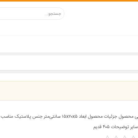
معرفی محصول جزئیات محصول ابعاد ۱۵x۲۰x۵ سانتی‌متر جنس پلاس