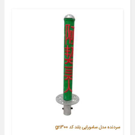
سردنده مدل سامورایی بلند کد gn300