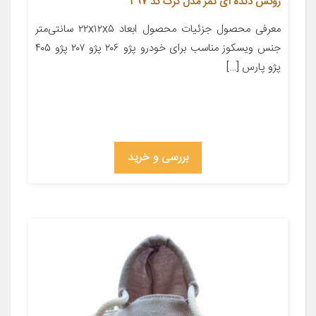
روکش دنده آی تمر مدل گرگ کد 297
معرفی محصول جزئیات محصول ابعاد ۲۲x۱۲x۵ سانتی‌متر
جنس ویسکوز مناسب برای خودرو پژو ۲۰۶ پژو ۲۰۷ پژو ۴۰۵
پژو پارس […]
بررسی و خرید