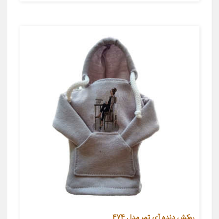
روکش دنده آی تمر مدل 474