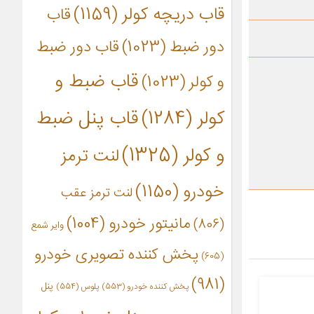
قاب دریچه کولر
(1159)
قاب
دور ضبط
(1023)
قاب دور ضبط
قاب ضبط و
و کولر
(1023)
کولر
(1284)
قاب پنل ضبط
و کولر
(1325)
لنت ترمز
خودرو
(1150)
لنت ترمز عقب
مانیتور خودرو
(1004)
(806)
وایر شمع
پخش کننده تصویری خودرو
(605)
(981)
پنل
پخش کننده خودرو
(553)
پلوس
(554)