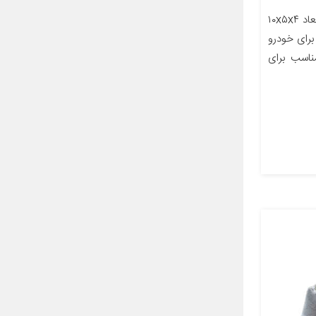
معرفی محصول جزئیات محصول ابعاد ۱۰x۵x۴
رای خودرو
حات مناسب برای