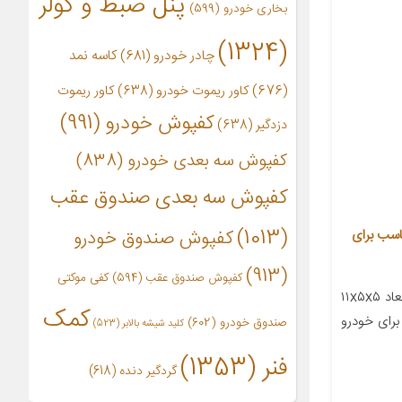
پنل ضبط و کولر
بخاری خودرو
(599)
(1324)
چادر خودرو
(681)
کاسه نمد
(676)
کاور ریموت خودرو
(638)
کاور ریموت
کفپوش خودرو
(991)
دزدگیر
(638)
کفپوش سه بعدی خودرو
(838)
کفپوش سه بعدی صندوق عقب
(1013)
وز مدل CR37066701 مناسب برای
کفپوش صندوق خودرو
(913)
کفپوش صندوق عقب
(594)
کفی موکتی
معرفی محصول جزئیات محصول ابعاد ۱۱x۵x۵
کمک
رای خودرو
صندوق خودرو
(602)
کلید شیشه بالابر
(523)
فنر
(1353)
گردگیر دنده
(618)