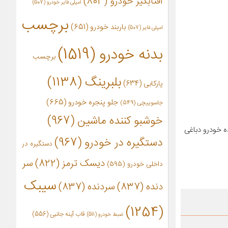
آفتابگیر خودرو
(803)
آمپلی فایر خودرو
(507)
برچسب
باربند خودرو
(651)
امپلی فایر
(507)
بدنه خودرو
(1519)
برچسب
بلبرینگ
(1138)
پارکابی
(634)
جلو پنجره خودرو
(665)
جاسوییچی
(549)
خوشبو کننده ماشین
(967)
ه خودرو دباغی
دستگیره در خودرو
(967)
دستگیره در
دیسک ترمز
(822)
سر
داخلی خودرو
(595)
سیبک
دنده
(837)
سردنده
(837)
(1254)
قاب آینه جانبی
(556)
ضبط خودرو
(511)