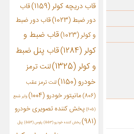
قاب دریچه کولر
(1159)
قاب
دور ضبط
(1023)
قاب دور ضبط
قاب ضبط و
و کولر
(1023)
کولر
(1284)
قاب پنل ضبط
و کولر
(1325)
لنت ترمز
خودرو
(1150)
لنت ترمز عقب
مانیتور خودرو
(1004)
(806)
وایر شمع
پخش کننده تصویری خودرو
(605)
(981)
پنل
پخش کننده خودرو
(553)
پلوس
(554)