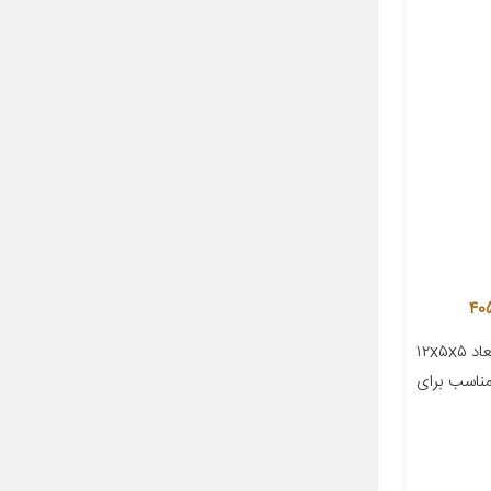
معرفی محصول جزئیات محصول ابعاد ۱۲x۵x۵
ناسب برای