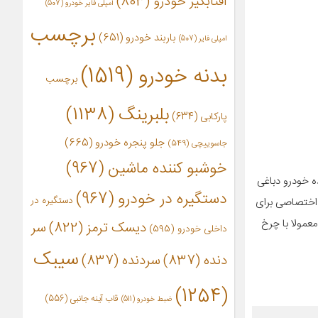
آفتابگیر خودرو
(803)
آمپلی فایر خودرو
(507)
برچسب
باربند خودرو
(651)
امپلی فایر
(507)
بدنه خودرو
(1519)
برچسب
بلبرینگ
(1138)
پارکابی
(634)
جلو پنجره خودرو
(665)
جاسوییچی
(549)
خوشبو کننده ماشین
(967)
ه خودرو دباغی
دستگیره در خودرو
(967)
دستگیره در
 اختصاصی برای
ه معمولا با چرخ
دیسک ترمز
(822)
سر
داخلی خودرو
(595)
سیبک
دنده
(837)
سردنده
(837)
(1254)
قاب آینه جانبی
(556)
ضبط خودرو
(511)