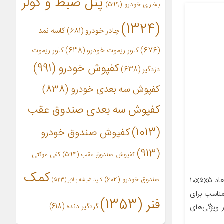
پنل ضبط و کولر
بخاری خودرو
(599)
(1324)
چادر خودرو
(681)
کاسه نمد
(676)
کاور ریموت خودرو
(638)
کاور ریموت
کفپوش خودرو
(991)
دزدگیر
(638)
کفپوش سه بعدی خودرو
(838)
کفپوش سه بعدی صندوق عقب
(1013)
کفپوش صندوق خودرو
(913)
کفپوش صندوق عقب
(594)
کفی موکتی
کمک
معرفی محصول جزئیات محصول ابعاد ۱۰x۵x۵
صندوق خودرو
(602)
کلید شیشه بالابر
(523)
ناسب برای
فنر
(1353)
 صندوق دار ویژگی‌های
گردگیر دنده
(618)