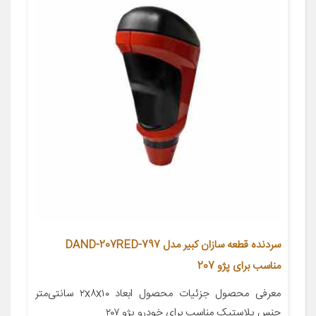
سردنده قطعه سازان کبیر مدل DAND-207RED-797
مناسب برای پژو 207
معرفی محصول جزئیات محصول ابعاد ۲x۸x۱۰ سانتی‌متر
جنس پلاستیک مناسب برای خودرو پژو ۲۰۷