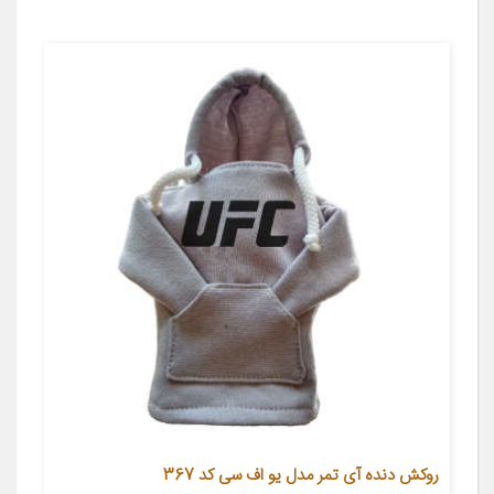
روکش دنده آی تمر مدل یو اف سی کد 367