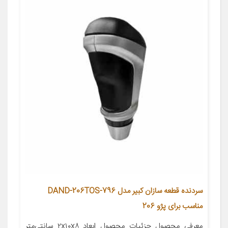
سردنده قطعه سازان کبیر مدل DAND-206TOS-796
مناسب برای پژو 206
معرفی محصول جزئیات محصول ابعاد ۲x۱۰x۸ سانتی‌متر