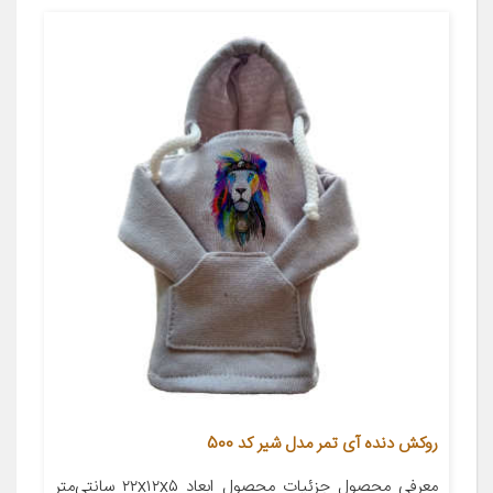
روکش دنده آی تمر مدل شیر کد 500
معرفی محصول جزئیات محصول ابعاد ۲۲x۱۲x۵ سانتی‌متر