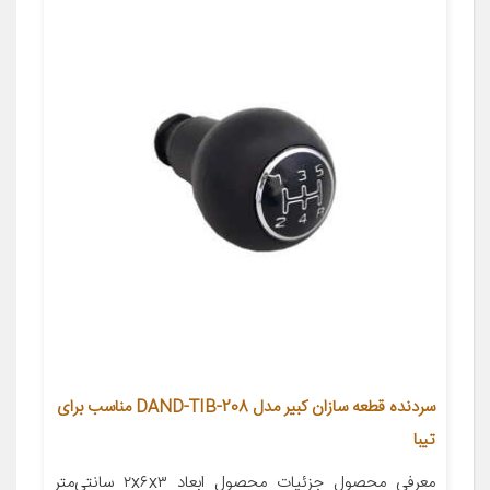
سردنده قطعه سازان کبیر مدل DAND-TIB-208 مناسب برای
تیبا
معرفی محصول جزئیات محصول ابعاد ۲x۶x۳ سانتی‌متر