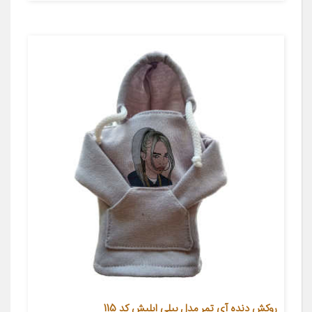
روکش دنده آی تمر مدل بیلی ایلیش کد 115