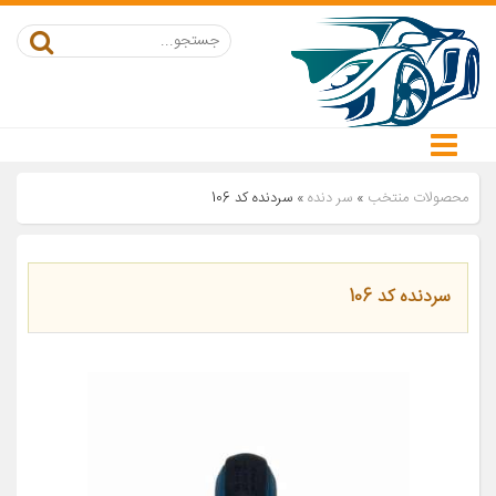
محصولات منتخب
»
سر دنده
»
سردنده کد 106
سردنده کد 106