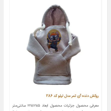
روکش دنده آی تمر مدل لیلو کد 286
معرفی محصول جزئیات محصول ابعاد ۲۲x۱۲x۵ سانتی‌متر