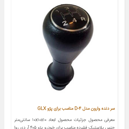
سر دنده وارون مدل D-4 مناسب برای پژو GLX
معرفی محصول جزئیات محصول ابعاد ۱۰x۱۰x۱۰ سانتی‌متر
جنس پلاستیک فشرده مناسب برای خودرو پژو ۴۰۵ آر دی روا