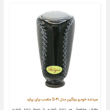
سردنده خودرو بیلگین مدل S-41 مناسب برای پراید
معرفی محصول سر دنده خودرو یا دسته دنده خودرو