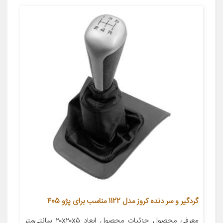
گردگیر و سر دنده کروز مدل 1122 مناسب برای پژو 405
معرفی محصول جزئیات محصول ابعاد ۲۰x۲۰x۵ سانتی‌متر