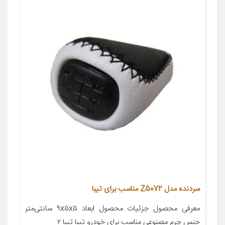
سردنده مدل Z5072 مناسب برای تیبا
معرفی محصول جزئیات محصول ابعاد ۹x۵x۵ سانتی‌متر
جنس چرم مصنوعی مناسب برای خودرو تیبا تیبا ۲