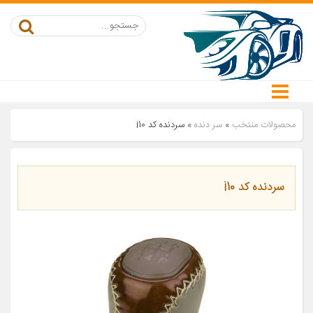
محصولات منتخب
»
سر دنده
»
سردنده کد i10
سردنده کد i10