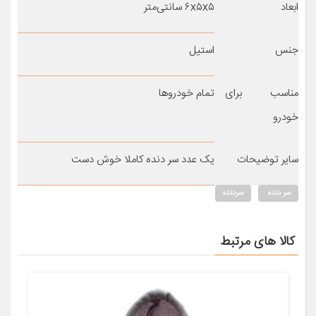
ابعاد
۶x۵x۵ سانتی‌متر
جنس
استیل
مناسب برای
تمام خودروها
خودرو
سایر توضیحات
یک عدد سر دنده کاملا خوش دست
سر دنده
سردنده
کالا های مرتبط