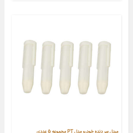
مبدل سر دنده خودرو مدل PT مجموعه 5 عددی