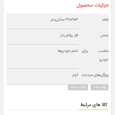
جزئیات محصول
ابعاد
۲۶x۳x۳ سانتی‌متر
جنس
فلز روکش‌دار
مناسب برای
تمام خودروها
خودرو
ویژگی‌های سردنده
آچار
روکش دنده
روکش سردنده
کالا های مرتبط