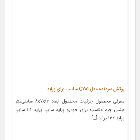
روکش سردنده مدل C701 مناسب برای پراید
معرفی محصول جزئیات محصول ابعاد ۸x۷x۱۲ سانتی‌متر
جنس چرم مناسب برای خودرو پراید سایپا پراید ۱۱۱ سایپا
پراید ۱۳۲ پراید […]