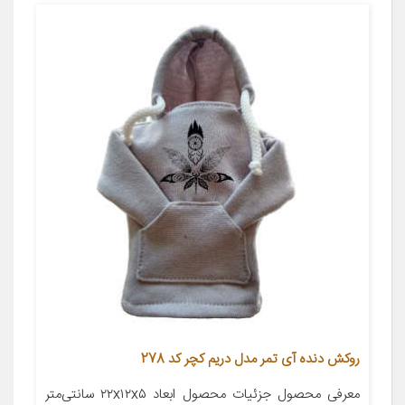
روکش دنده آی تمر مدل دریم کچر کد 278
معرفی محصول جزئیات محصول ابعاد ۲۲x۱۲x۵ سانتی‌متر