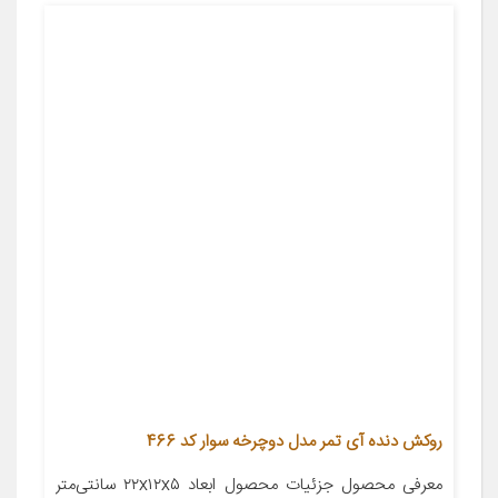
روکش دنده آی تمر مدل دوچرخه سوار کد 466
معرفی محصول جزئیات محصول ابعاد ۲۲x۱۲x۵ سانتی‌متر