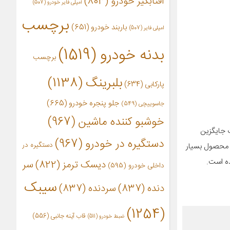
آفتابگیر خودرو
(803)
آمپلی فایر خودرو
(507)
برچسب
باربند خودرو
(651)
امپلی فایر
(507)
بدنه خودرو
(1519)
برچسب
بلبرینگ
(1138)
پارکابی
(634)
جلو پنجره خودرو
(665)
جاسوییچی
(549)
خوشبو کننده ماشین
(967)
ت جایگزین
دستگیره در خودرو
(967)
دستگیره در
ن محصول بسیار
ه است.
دیسک ترمز
(822)
سر
داخلی خودرو
(595)
سیبک
دنده
(837)
سردنده
(837)
(1254)
قاب آینه جانبی
(556)
ضبط خودرو
(511)