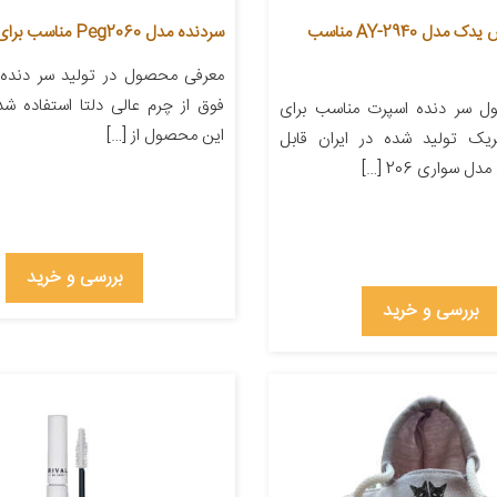
سردنده آراکس یدک مدل AY-2940 مناسب
سردنده مدل Peg2060 مناسب برای پژو 206
معرفی محصول در تولید سر دنده
فوق از چرم عالی دلتا استفاده ش
ل سر دنده اسپرت مناسب برای
این محصول از […]
20 فابریک تولید شده در ایران قابل
ل سواری 206 […]
بررسی و خرید
بررسی و خرید