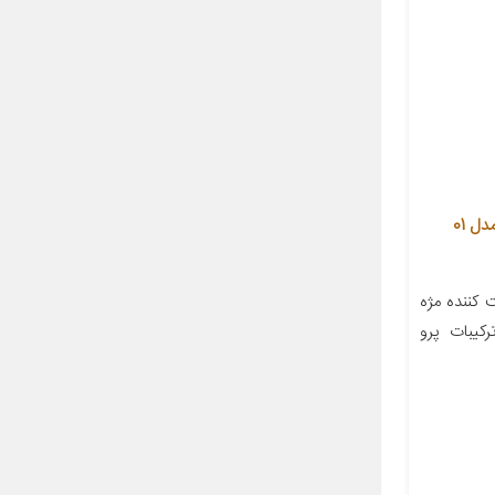
سرم تقویت کننده مژه ریوال د لوپ مدل 01
کننده مژه
رکیبات پرو