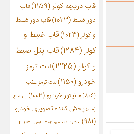
قاب دریچه کولر
(1159)
قاب
دور ضبط
(1023)
قاب دور ضبط
قاب ضبط و
و کولر
(1023)
کولر
(1284)
قاب پنل ضبط
و کولر
(1325)
لنت ترمز
خودرو
(1150)
لنت ترمز عقب
مانیتور خودرو
(1004)
(806)
وایر شمع
پخش کننده تصویری خودرو
(605)
(981)
پنل
پخش کننده خودرو
(553)
پلوس
(554)