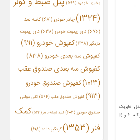
پنل ضبط و کولر
بخاری خودرو
(599)
(1324)
چادر خودرو
(681)
کاسه نمد
(676)
کاور ریموت خودرو
(638)
کاور ریموت
کفپوش خودرو
(991)
دزدگیر
(638)
کفپوش سه بعدی خودرو
(838)
کفپوش سه بعدی صندوق عقب
(1013)
کفپوش صندوق خودرو
(913)
کفپوش صندوق عقب
(594)
کفی موکتی
ل فابریک
کمک
صندوق خودرو
(602)
کلید شیشه بالابر
(523)
ماشین پراید تیبا 1و2 ساینا و کوییک، 2 و R
فنر
(1353)
گردگیر دنده
(618)