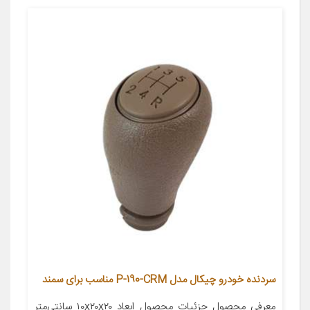
سردنده خودرو چیکال مدل P-190-CRM مناسب برای سمند
معرفی محصول جزئیات محصول ابعاد ۱۰x۲۰x۲۰ سانتی‌متر