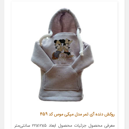
روکش دنده آی تمر مدل میکی موس کد 459
معرفی محصول جزئیات محصول ابعاد ۲۲x۱۲x۵ سانتی‌متر