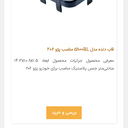
قاب دنده مدل d800BL مناسب پژو 206
معرفی محصول جزئیات محصول ابعاد ۱۴.۳x۱۰.۸x۱.۵
سانتی‌متر جنس پلاستیک مناسب برای خودرو پژو ۲۰۶
بررسی و خرید