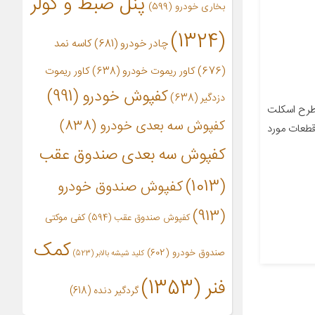
پنل ضبط و کولر
بخاری خودرو
(599)
(1324)
چادر خودرو
(681)
کاسه نمد
(676)
کاور ریموت خودرو
(638)
کاور ریموت
کفپوش خودرو
(991)
دزدگیر
(638)
 طرح اسکلت
کفپوش سه بعدی خودرو
(838)
 قطعات مورد
کفپوش سه بعدی صندوق عقب
(1013)
کفپوش صندوق خودرو
(913)
کفپوش صندوق عقب
(594)
کفی موکتی
کمک
صندوق خودرو
(602)
کلید شیشه بالابر
(523)
فنر
(1353)
گردگیر دنده
(618)