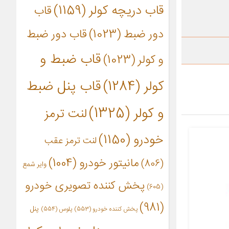
قاب دریچه کولر
(1159)
قاب
دور ضبط
(1023)
قاب دور ضبط
قاب ضبط و
و کولر
(1023)
کولر
(1284)
قاب پنل ضبط
و کولر
(1325)
لنت ترمز
خودرو
(1150)
لنت ترمز عقب
مانیتور خودرو
(1004)
(806)
وایر شمع
پخش کننده تصویری خودرو
(605)
(981)
پنل
پخش کننده خودرو
(553)
پلوس
(554)