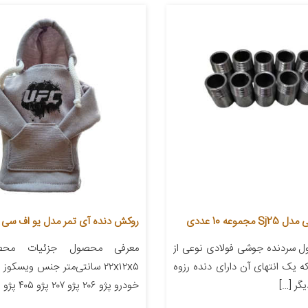
موعه 10 عددی
روکش دنده آی تمر مدل یو اف سی کد 
 سردنده جوشی فولادی نوعی از
معرفی محصول جزئیات محصو
 یک انتهای آن دارای دنده رزوه
۲۲x۱۲x۵ سانتی‌متر جنس ویسکو
یگر […]
خودرو پژو ۲۰۶ پژو ۲۰۷ پژو ۴۰۵ پژو پارس […]