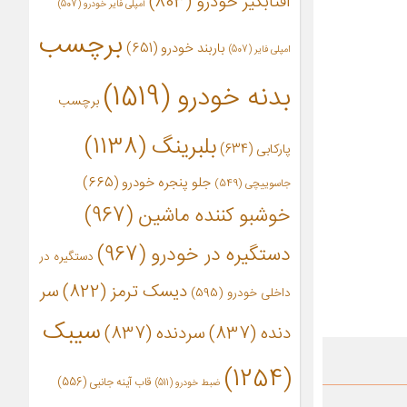
آفتابگیر خودرو
(803)
آمپلی فایر خودرو
(507)
برچسب
باربند خودرو
(651)
امپلی فایر
(507)
بدنه خودرو
(1519)
برچسب
بلبرینگ
(1138)
پارکابی
(634)
جلو پنجره خودرو
(665)
جاسوییچی
(549)
خوشبو کننده ماشین
(967)
دستگیره در خودرو
(967)
دستگیره در
دیسک ترمز
(822)
سر
داخلی خودرو
(595)
سیبک
دنده
(837)
سردنده
(837)
(1254)
قاب آینه جانبی
(556)
ضبط خودرو
(511)