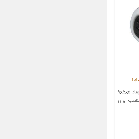
معرفی محصول جزئیات محصول ابعاد ۹x۵x۵
اسب برای