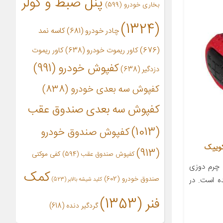
پنل ضبط و کولر
بخاری خودرو
(599)
(1324)
چادر خودرو
(681)
کاسه نمد
(676)
کاور ریموت خودرو
(638)
کاور ریموت
کفپوش خودرو
(991)
دزدگیر
(638)
کفپوش سه بعدی خودرو
(838)
کفپوش سه بعدی صندوق عقب
(1013)
کفپوش صندوق خودرو
(913)
کفپوش صندوق عقب
(594)
کفی موکتی
 چرم دوزی
کمک
صندوق خودرو
(602)
ده است. در
کلید شیشه بالابر
(523)
فنر
(1353)
گردگیر دنده
(618)