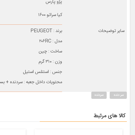
پژو پارس
کیا سراتو ۱۶۰۰
سایر توضیحات
برند : PEUGEOT
مدل : ۲۰۶RC
ساخت : چین
وزن : ۳۱۰ گرم
جنس : استنلس استیل
محتویات داخل جعبه : سردنده + بس
سر دنده
سردنده
کالا های مرتبط