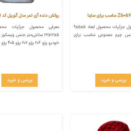
روکش دنده آی تمر مدل گوریل کد 279
معرفی محصول جزئیات محصول ابعاد ۹x۵x۵
معرفی محصول جزئیات محصو
جنس چرم مصنوعی مناسب برای
۲۲x۱۲x۵ سانتی‌متر جنس ویسکو
خودرو پژو ۲۰۶ پژو ۲۰۷ پژو ۴۰۵ پژو پارس […]
بررسی و خرید
بررسی و خرید