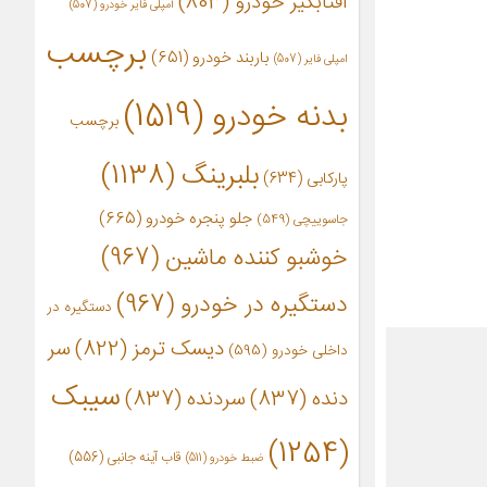
آفتابگیر خودرو
(803)
آمپلی فایر خودرو
(507)
برچسب
باربند خودرو
(651)
امپلی فایر
(507)
بدنه خودرو
(1519)
برچسب
بلبرینگ
(1138)
پارکابی
(634)
جلو پنجره خودرو
(665)
جاسوییچی
(549)
خوشبو کننده ماشین
(967)
دستگیره در خودرو
(967)
دستگیره در
دیسک ترمز
(822)
سر
داخلی خودرو
(595)
سیبک
دنده
(837)
سردنده
(837)
(1254)
قاب آینه جانبی
(556)
ضبط خودرو
(511)