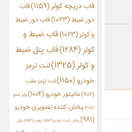
قاب دریچه کولر
(1159)
قاب
دور ضبط
(1023)
قاب دور ضبط
قاب ضبط و
و کولر
(1023)
کولر
(1284)
قاب پنل ضبط
و کولر
(1325)
لنت ترمز
خودرو
(1150)
لنت ترمز عقب
مانیتور خودرو
(1004)
(806)
وایر شمع
پخش کننده تصویری خودرو
(605)
(981)
پنل
پخش کننده خودرو
(553)
پلوس
(554)