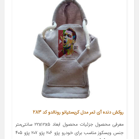
روکش دنده آی تمر مدل کریستیانو رونالدو کد 283
معرفی محصول جزئیات محصول ابعاد ۲۲x۱۲x۵ سانتی‌متر
جنس ویسکوز مناسب برای خودرو پژو ۲۰۶ پژو ۲۰۷ پژو ۴۰۵