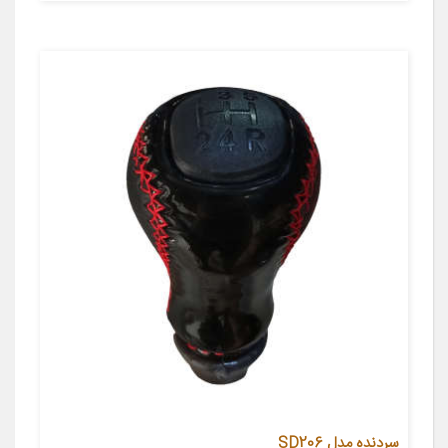
سردنده مدل SD206