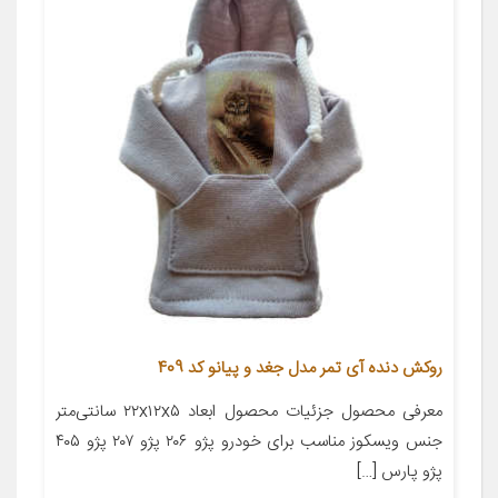
روکش دنده آی تمر مدل جغد و پیانو کد 409
معرفی محصول جزئیات محصول ابعاد ۲۲x۱۲x۵ سانتی‌متر
جنس ویسکوز مناسب برای خودرو پژو ۲۰۶ پژو ۲۰۷ پژو ۴۰۵
پژو پارس […]