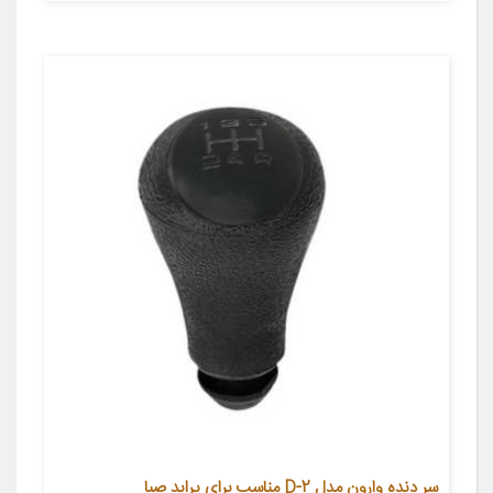
سر دنده وارون مدل D-2 مناسب برای پراید صبا