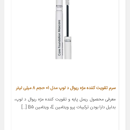
سرم تقویت کننده مژه ریوال د لوپ مدل 01 حجم 8 میلی لیتر
معرفی محصول ریمل پایه و تقویت کننده مژه ریوال د لوپ،
بدلیل دارا بودن ترکیبات پرو ویتامین E، ویتامین B5 […]