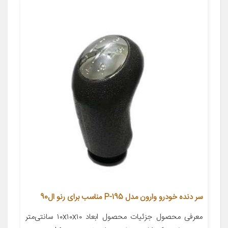
سر دنده خودرو وارون مدل P-195 مناسب برای رنو ال90
معرفی محصول جزئیات محصول ابعاد ۱۰x۱۰x۱۰ سانتی‌متر