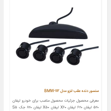
سنسور دنده عقب لنزو مدل BMW-112
معرفی محصول جزئیات محصول مناسب برای خودرو لیفان
۵۲۰ لیفان ۶۲۰ لیفان X۶۰ لیفان X۵۰ لیفان ۸۲۰ جک S۵