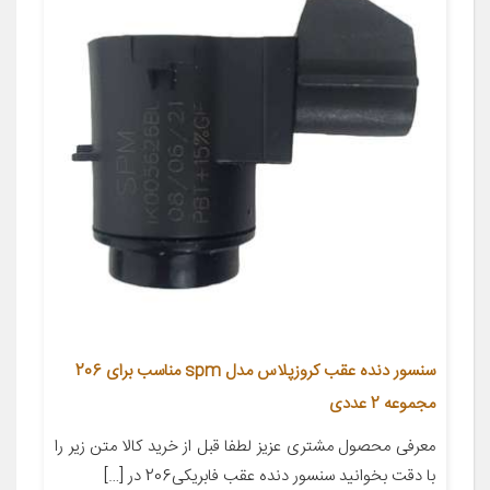
سنسور دنده عقب کروزپلاس مدل spm مناسب برای 206
مجموعه 2 عددی
معرفی محصول مشتری عزیز لطفا قبل از خرید کالا متن زیر را
با دقت بخوانید سنسور دنده عقب فابریکی206 در […]