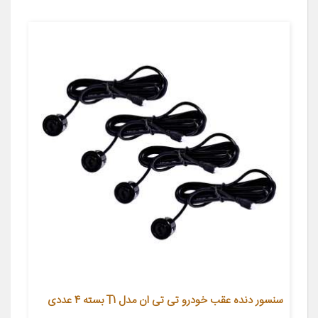
سنسور دنده عقب خودرو تی تی ان مدل T1 بسته 4 عددی