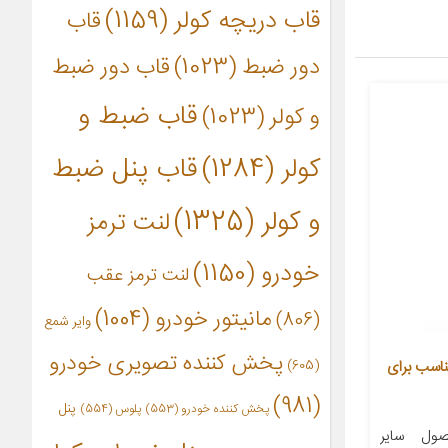
قاب دریچه کولر
(1159)
قاب
دور ضبط
(1023)
قاب دور ضبط
قاب ضبط و
و کولر
(1023)
کولر
(1284)
قاب پنل ضبط
و کولر
(1325)
لنت ترمز
خودرو
(1150)
لنت ترمز عقب
مانیتور خودرو
(1004)
(806)
وایر شمع
پخش کننده تصویری خودرو
(605)
ابین خودرو آرو کد 501203 مناسب برای
(981)
پنل
پخش کننده خودرو
(553)
پلوس
(554)
ول سایر