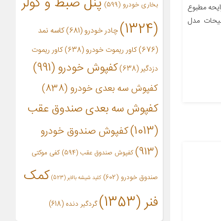
پنل ضبط و کولر
بخاری خودرو
(599)
ایحه مطبوع
یحات مدل
(1324)
چادر خودرو
(681)
کاسه نمد
(676)
کاور ریموت خودرو
(638)
کاور ریموت
کفپوش خودرو
(991)
دزدگیر
(638)
کفپوش سه بعدی خودرو
(838)
کفپوش سه بعدی صندوق عقب
(1013)
کفپوش صندوق خودرو
(913)
کفپوش صندوق عقب
(594)
کفی موکتی
کمک
صندوق خودرو
(602)
کلید شیشه بالابر
(523)
فنر
(1353)
گردگیر دنده
(618)