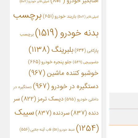
آفتابگیر خودرو
(803)
آمپلی فایر خودرو
(507)
برچسب
باربند خودرو
(651)
امپلی فایر
(507)
بدنه خودرو
(1519)
برچسب
بلبرینگ
(1138)
پارکابی
(634)
جلو پنجره خودرو
(665)
جاسوییچی
(549)
خوشبو کننده ماشین
(967)
دستگیره در خودرو
(967)
دستگیره در
دیسک ترمز
(822)
سر
داخلی خودرو
(595)
سیبک
دنده
(837)
سردنده
(837)
(1254)
قاب آینه جانبی
(556)
ضبط خودرو
(511)