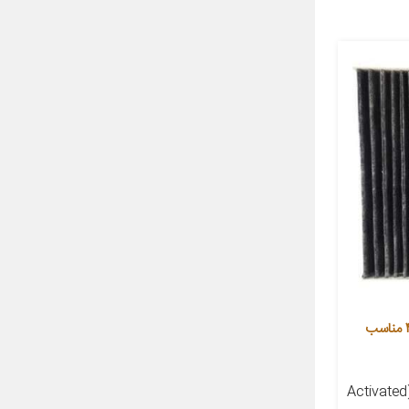
فیلتر کربن فعال کابین خودرو مدل 4 مناسب
معرفی محصول فیلتر کابین کربنی (Activated