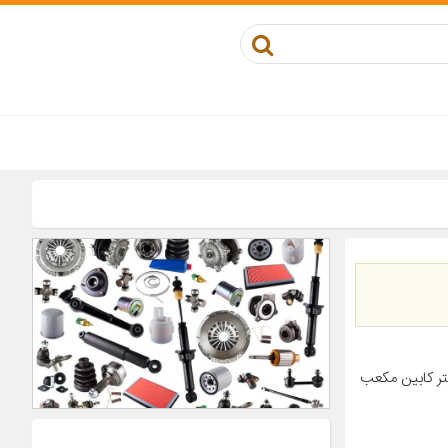
 سایپا آریو S۳۰۰ ویژگی‌های فیلتر کابین مکعب