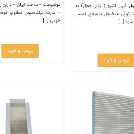
توضیحات – ساخت ایران – دارای ر
 کربن اکتیو ( زغال فعال) به
– قدرت فیلتراسیون مطلوب توض
اد کربنی متخلخل با سطح تماس
خودرو […]
 شود […]
بررسی و خرید
بررسی و خرید