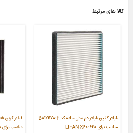
کالا های مرتبط
فیلتر کابین فیلتر دم مدل ساده کد B8121170-F
فیلتر کربن فع
مناسب برای LIFAN X60-620
مناسب برای ARIO S300