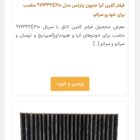
فیلتر کابین کیا جنیون پارتس مدل 971332E210 مناسب
برای خودرو سراتو
معرفی محصول فیلتر کابین اتاق با سریال 971332E210
مناسب برای خودوهای کیا و هیوندای(اسپرتیج و توسان و
سراتو و سراتو […]
بررسی و خرید