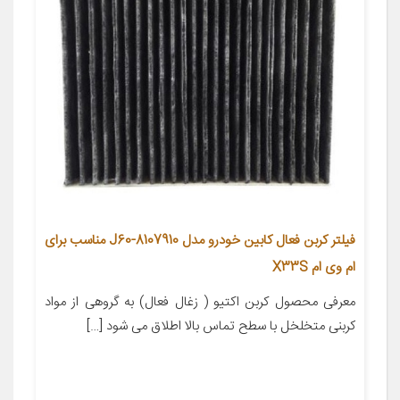
فیلتر کربن فعال کابین خودرو مدل J60-8107910 مناسب برای
ام وی ام X33S
معرفی محصول کربن اکتیو ( زغال فعال) به گروهی از مواد
کربنی متخلخل با سطح تماس بالا اطلاق می شود […]