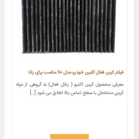
فیلتر کربن فعال کابین خودرو مدل 110 مناسب برای رانا
معرفی محصول کربن اکتیو ( زغال فعال) به گروهی از مواد
کربنی متخلخل با سطح تماس بالا اطلاق می شود […]