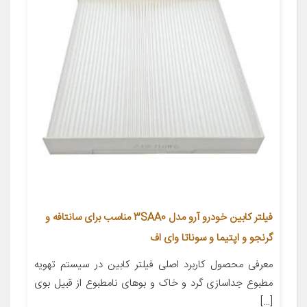
فیلتر کابین خودرو آرو مدل 3SAA0 مناسب برای سانتافه و
گرنجو و اپتیما و سوناتا وای اف
معرفی محصول کاربرد اصلی فیلتر کابین در سیستم تهویه
مطبوع جداسازی گرد و خاک و بوهای نامطبوع از قبیل بوی
[…]