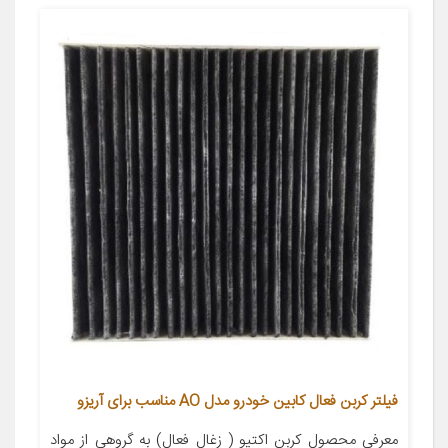
فیلتر کربن فعال کابین خودرو مدل AO مناسب برای آریزو
معرفی محصول کربن اکتیو ( زغال فعال) به گروهی از مواد