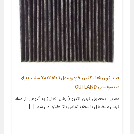
فیلتر کربن فعال کابین خودرو مدل 78038109 مناسب برای
میتسوبیشی OUTLAND
معرفی محصول کربن اکتیو ( زغال فعال) به گروهی از مواد
کربنی متخلخل با سطح تماس بالا اطلاق می شود […]