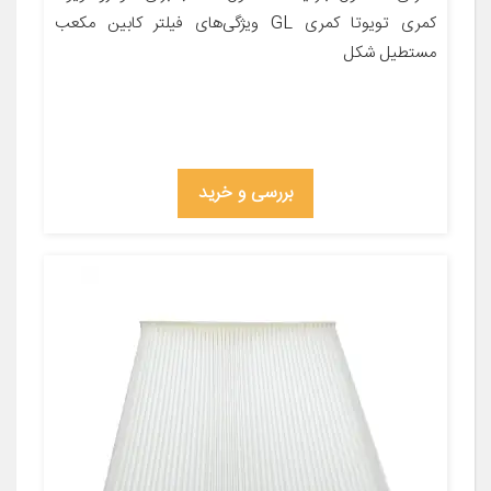
کمری تویوتا کمری GL ویژگی‌های فیلتر کابین مکعب
مستطیل شکل
بررسی و خرید