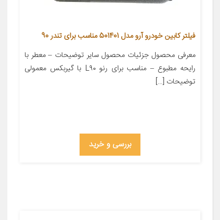
فیلتر کابین خودرو آرو مدل 501401 مناسب برای تندر 90
معرفی محصول جزئیات محصول سایر توضیحات – معطر با
رایحه مطبوع – مناسب برای رنو L۹۰ با گیربکس معمولی
توضیحات […]
بررسی و خرید