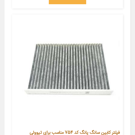
فیلتر کابین سانگ یانگ کد 754 مناسب برای تیوولی