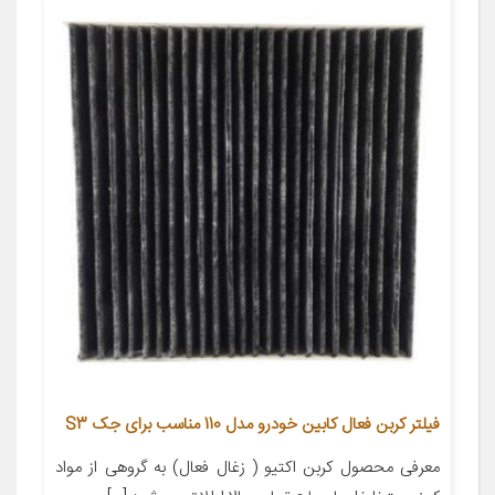
فیلتر کربن فعال کابین خودرو مدل 110 مناسب برای جک S3
معرفی محصول کربن اکتیو ( زغال فعال) به گروهی از مواد