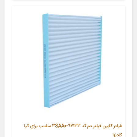
فیلتر کابین فیلتر دم کد 97133-3SAA0 مناسب برای کیا
کادنزا