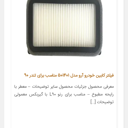
فیلتر کابین خودرو آرو مدل 501401 مناسب برای تندر 90
معرفی محصول جزئیات محصول سایر توضیحات – معطر با
رایحه مطبوع – مناسب برای رنو L۹۰ با گیربکس معمولی
توضیحات […]