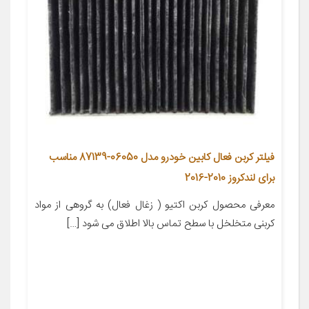
فیلتر کربن فعال کابین خودرو مدل 06050-87139 مناسب
برای لندکروز 2010-2016
معرفی محصول کربن اکتیو ( زغال فعال) به گروهی از مواد
کربنی متخلخل با سطح تماس بالا اطلاق می شود […]