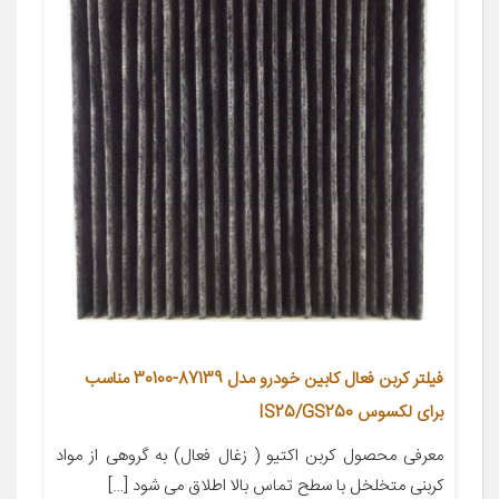
فیلتر کربن فعال کابین خودرو مدل 87139-30100 مناسب
برای لکسوس IS25/GS250
معرفی محصول کربن اکتیو ( زغال فعال) به گروهی از مواد
کربنی متخلخل با سطح تماس بالا اطلاق می شود […]