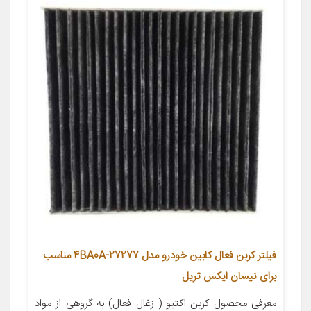
فیلتر کربن فعال کابین خودرو مدل 27277-4BA0A مناسب
برای نیسان ایکس تریل
معرفی محصول کربن اکتیو ( زغال فعال) به گروهی از مواد