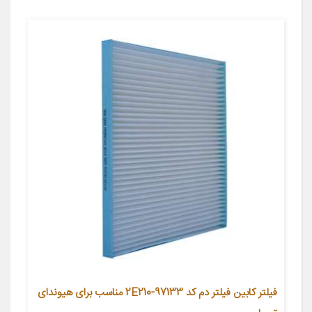
فیلتر کابین فیلتر دم کد 97133-2E210 مناسب برای هیوندای