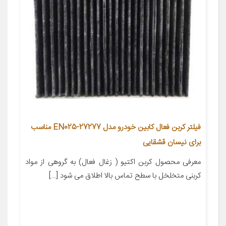
فیلتر کربن فعال کابین خودرو مدل 27277-EN025 مناسب
برای نیسان قشقایی
معرفی محصول کربن اکتیو ( زغال فعال) به گروهی از مواد
کربنی متخلخل با سطح تماس بالا اطلاق می شود […]