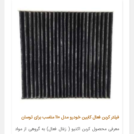
فیلتر کربن فعال کابین خودرو مدل 110 مناسب برای توسان
معرفی محصول کربن اکتیو ( زغال فعال) به گروهی از مواد