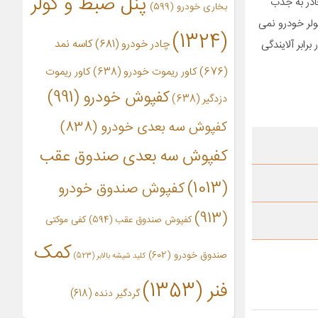
پنل ضبط و کولر
ادر به جذب
بخاری خودرو
(599)
ولر خودرو نمی
(1324)
چادر خودرو
(681)
کاسه نمد
20 تا 2017) با فیلتراسیون بالا مقاوم در برابر آلایندگی
(676)
کاور ریموت خودرو
(638)
کاور ریموت
کفپوش خودرو
(991)
دزدگیر
(638)
کفپوش سه بعدی خودرو
(838)
کفپوش سه بعدی صندوق عقب
(1013)
کفپوش صندوق خودرو
(913)
کفپوش صندوق عقب
(594)
کفی موکتی
کمک
صندوق خودرو
(602)
کلید شیشه بالابر
(523)
فنر
(1353)
گردگیر دنده
(618)