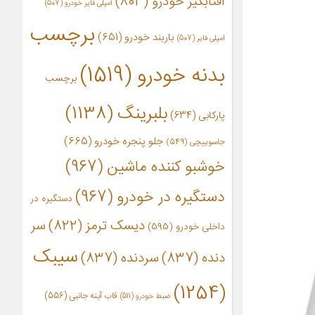
آفتابگیر خودرو
(803)
آمپلی فایر خودرو
(507)
برچسب
باربند خودرو
(651)
امپلی فایر
(507)
بدنه خودرو
(1519)
برچسب
بلبرینگ
(1138)
پارکابی
(634)
جلو پنجره خودرو
(665)
جاسوییچی
(549)
خوشبو کننده ماشین
(967)
دستگیره در خودرو
(967)
دستگیره در
دیسک ترمز
(822)
سر
داخلی خودرو
(595)
سیبک
دنده
(837)
سردنده
(837)
(1254)
قاب آینه جانبی
(556)
ضبط خودرو
(511)