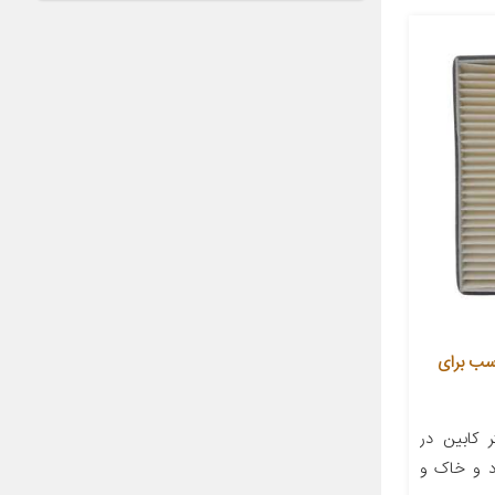
خودرو آرو کد 64J10 مناسب برای
 کابین در
د و خاک و