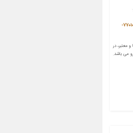
فیلتر کابین فیلتر دم مدل توری کد 77010-
 معتبر، در
 می باشد.