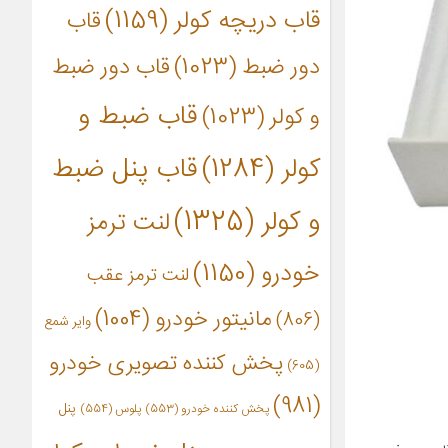
قاب دریچه کولر
(1159)
قاب
دور ضبط
(1023)
قاب دور ضبط
قاب ضبط و
و کولر
(1023)
کولر
(1284)
قاب پنل ضبط
و کولر
(1325)
لنت ترمز
خودرو
(1150)
لنت ترمز عقب
مانیتور خودرو
(1004)
(806)
وایر شمع
پخش کننده تصویری خودرو
(605)
(981)
پنل
پخش کننده خودرو
(553)
پلوس
(554)