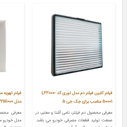
فیلتر کابین فیلتر دم مدل توری کد L22000-
فیلتر تهویه 
50001 مناسب برای جک جی 5
مدل 971332W000
معرفی محصول دم فیلتر، نامی آشنا و معتبر، در
معرفی محص
صنعت تولید قطعات مصرفی خودرو می باشد.