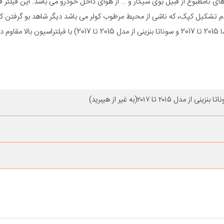
ای نامطبوع از قبیل بوی سیگار و … از هوای داخل خودرو می باشد. این فیلتر ق
عدم تشکیل کپک، که ناشی از محیط مرطوب کولر می باشد دیگر شاهد بو گرفتن ک
باشیم. فیلتر کابین اتاق مدل D4000 مناسب برای خودوهای هیوندای(اپتیما 2015 تا 2017 و سوناتا بنزینی از مدل 15