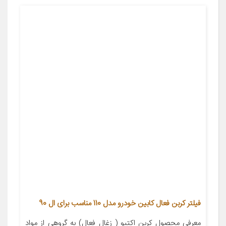
فیلتر کربن فعال کابین خودرو مدل 110 مناسب برای ال 90
معرفی محصول کربن اکتیو ( زغال فعال) به گروهی از مواد