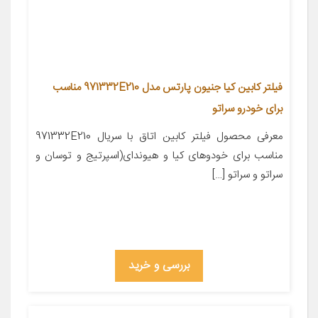
فیلتر کابین کیا جنیون پارتس مدل 971332E210 مناسب
برای خودرو سراتو
معرفی محصول فیلتر کابین اتاق با سریال 971332E210
مناسب برای خودوهای کیا و هیوندای(اسپرتیج و توسان و
سراتو و سراتو […]
بررسی و خرید