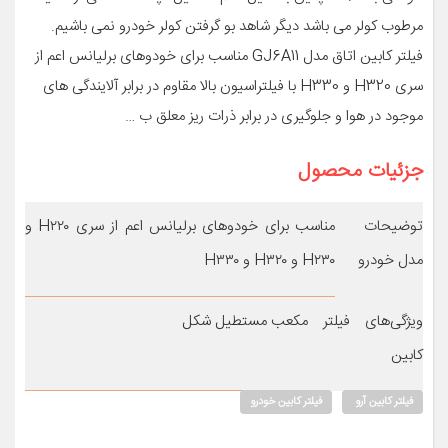
مرطوب کولر می باشد دیگر شاهد بو گرفتن کولر خودرو نمی باشیم.
فیلتر کابین اتاق مدل GJ6A11 مناسب برای خودوهای برلیانس اعم از
سری H320 و H330 با فیلتراسیون بالا مقاوم در برابر آلایندگی های
موجود در هوا و جلوگیری در برابر ذرات ریز معلق ب …
جزئیات محصول
توضیحات
مناسب برای خودوهای برلیانس اعم از سری H۲۲۰ و
مدل خودرو
H۲۳۰ و H۳۲۰ و H۳۳۰
ویژگی‌های فیلتر
مکعب مستطیل شکل
کابین
فیلتر کابین آرو
فیلتر کابین خودرو