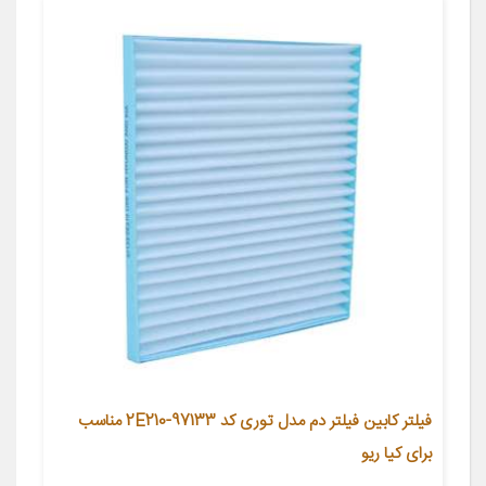
فیلتر کابین فیلتر دم مدل توری کد 97133-2E210 مناسب
برای کیا ریو