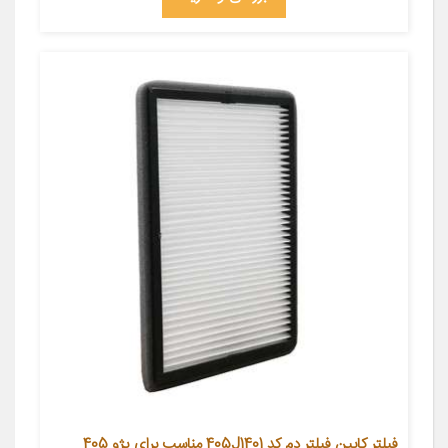
فیلتر کابین فیلتر دم کد 405J1401 مناسب برای پژو 405