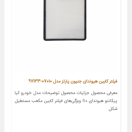
فیلتر کابین هیوندای جنیون پارتز مدل 07010-97133
معرفی محصول جزئیات محصول توضیحات مدل خودرو کیا
پیکانتو هیوندای I۱۰ ویژگی‌های فیلتر کابین مکعب مستطیل
شکل