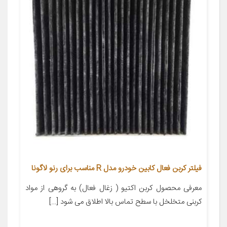
فیلتر کربن فعال کابین خودرو مدل R مناسب برای رنو لاگونا
معرفی محصول کربن اکتیو ( زغال فعال) به گروهی از مواد
کربنی متخلخل با سطح تماس بالا اطلاق می شود […]