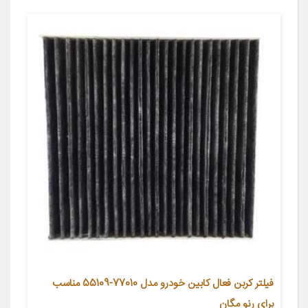
فیلتر کربن فعال کابین خودرو مدل 77010-55109 مناسب
برای رنو مگان