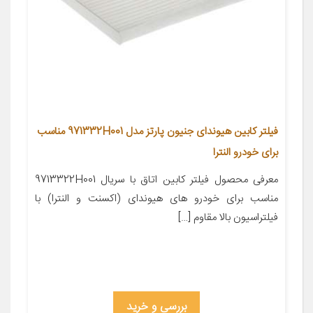
فیلتر کابین هیوندای جنیون پارتز مدل 971332H001 مناسب
برای خودرو النترا
معرفی محصول فیلتر کابین اتاق با سریال 9713322H001
مناسب برای خودرو های هیوندای (اکسنت و النترا) با
فیلتراسیون بالا مقاوم […]
بررسی و خرید