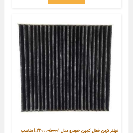
فیلتر کربن فعال کابین خودرو مدل L22000-50001 مناسب