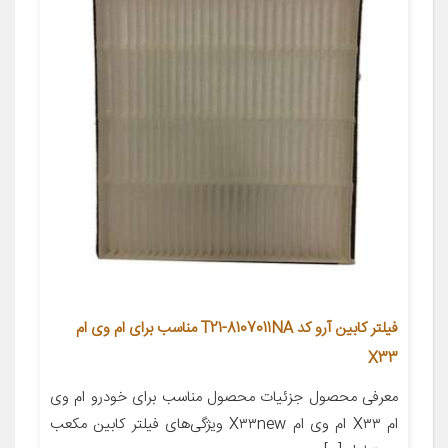
فیلتر کابین آرو کد T21-8107011NA مناسب برای ام وی ام
X33
معرفی محصول جزئیات محصول مناسب برای خودرو ام وی
ام X۳۳ ام وی ام X۳۳new ویژگی‌های فیلتر کابین مکعب