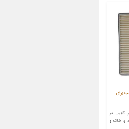
و آرو کد 3180 مناسب برای
 کابین در
د و خاک و