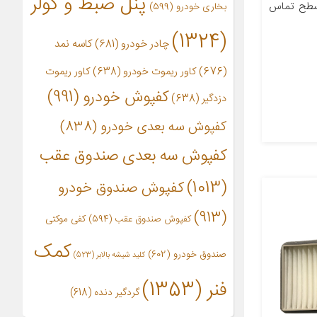
پنل ضبط و کولر
 سطح تماس
بخاری خودرو
(599)
(1324)
چادر خودرو
(681)
کاسه نمد
(676)
کاور ریموت خودرو
(638)
کاور ریموت
کفپوش خودرو
(991)
دزدگیر
(638)
کفپوش سه بعدی خودرو
(838)
کفپوش سه بعدی صندوق عقب
(1013)
کفپوش صندوق خودرو
(913)
کفپوش صندوق عقب
(594)
کفی موکتی
کمک
صندوق خودرو
(602)
کلید شیشه بالابر
(523)
فنر
(1353)
گردگیر دنده
(618)