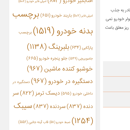
آفتابگیر خودرو
(803)
آمپلی فایر خودرو
(507)
ادر به جذب
برچسب
باربند خودرو
(651)
امپلی فایر
(507)
ولر خودرو نمی
ذرات ریز معلق باعث
بدنه خودرو
(1519)
برچسب
بلبرینگ
(1138)
پارکابی
(634)
جلو پنجره خودرو
(665)
جاسوییچی
(549)
خوشبو کننده ماشین
(967)
دستگیره در خودرو
(967)
دستگیره در
دیسک ترمز
(822)
سر
داخلی خودرو
(595)
سیبک
دنده
(837)
سردنده
(837)
(1254)
قاب آینه جانبی
(556)
ضبط خودرو
(511)