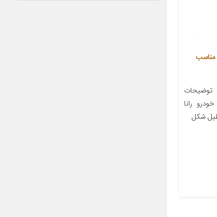
یلتر کابین خودرو آرو مدل 501403 مناسب
 توضیحات
ودرو رانا
طیل شکل