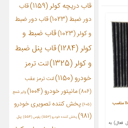
قاب دریچه کولر
(1159)
قاب
دور ضبط
(1023)
قاب دور ضبط
قاب ضبط و
و کولر
(1023)
کولر
(1284)
قاب پنل ضبط
و کولر
(1325)
لنت ترمز
خودرو
(1150)
لنت ترمز عقب
مانیتور خودرو
(1004)
(806)
وایر شمع
پخش کننده تصویری خودرو
فیلتر کربن فعال کابین خودرو مدل 110 مناسب
(605)
(981)
پنل
پخش کننده خودرو
(553)
پلوس
(554)
 فعال) به