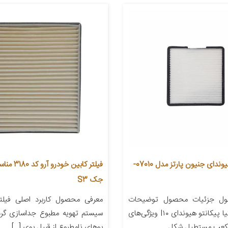
فیلتر کابین هیوندای جنیون پارتز مدل 07010-
فیلتر کابین خودر
جک S3
ول جزئیات محصول توضیحات
معرفی محصول کاربرد اصلی فیلتر
مدل خودرو کیا پیکانتو هیوندای I۱۰ ویژگی‌های
سیستم تهویه مطبوع جداسازی گر
 مکعب مستطیل شکل
بوهای نامطبوع از قبیل بوی […]