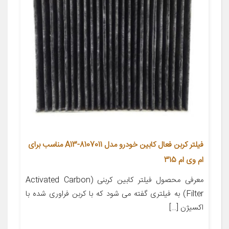
فیلتر کربن فعال کابین خودرو مدل A13-8107011 مناسب برای
ام وی ام 315
معرفی محصول فیلتر کابین کربنی (Activated Carbon
Filter) به فیلتری گفته می شود که با کربن فراوری شده با
اکسیژن […]