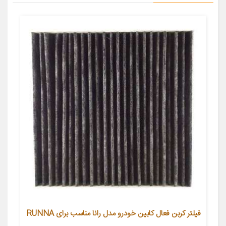
فیلتر کربن فعال کابین خودرو مدل رانا مناسب برای RUNNA