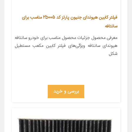
فیلتر کابین هیوندای جنیون پارتز کد 2b005 مناسب برای
سانتافه
معرفی محصول جزئیات محصول مناسب برای خودرو سانتافه
هیوندای سانتافه ویژگی‌های فیلتر کابین مکعب مستطیل
شکل
بررسی و خرید