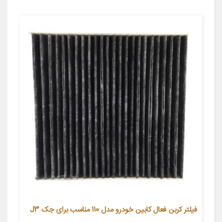
فیلتر کربن فعال کابین خودرو مدل 110 مناسب برای جک J3