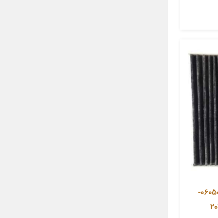
فیلتر کربن فعال کابین خودرو مدل 06050-