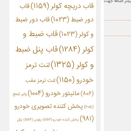
عایق شدن کامل -فیلتر اضافه جهت
قاب دریچه کولر
(1159)
قاب
دور ضبط
(1023)
قاب دور ضبط
قاب ضبط و
و کولر
(1023)
کولر
(1284)
قاب پنل ضبط
و کولر
(1325)
لنت ترمز
خودرو
(1150)
لنت ترمز عقب
مانیتور خودرو
(1004)
(806)
وایر شمع
پخش کننده تصویری خودرو
(605)
(981)
پنل
پخش کننده خودرو
(553)
پلوس
(554)