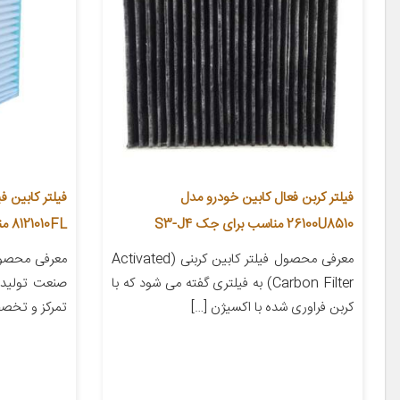
فیلتر کربن فعال کابین خودرو مدل
26100U8510 مناسب برای جک S3-J4
8121010FL مناسب برای MVM 550
معرفی محصول فیلتر کابین کربنی (Activated
معرفی محصول 
Carbon Filter) به فیلتری گفته می شود که با
صنعت تولید 
کربن فراوری شده با اکسیژن […]
تمرکز و تخص