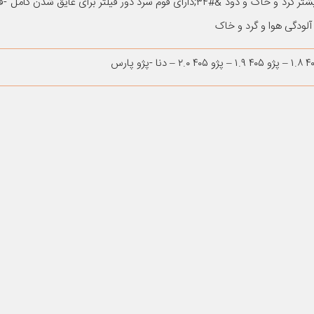
نمد مخصوص ۱.۲ میلی متری تا ۹۰ % جذب بیشتر گرد و خاک و دود &#۳۴;دارای فوم سرد دور فیلتر برای 
آلودگی هوا و گرد و خاک