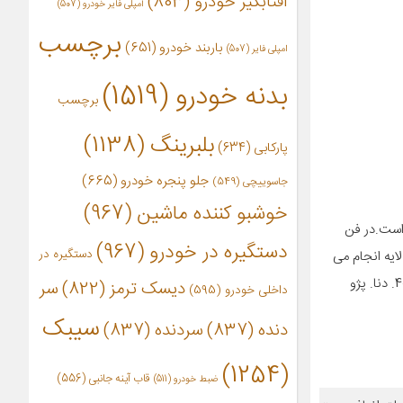
آفتابگیر خودرو
(803)
آمپلی فایر خودرو
(507)
برچسب
باربند خودرو
(651)
امپلی فایر
(507)
بدنه خودرو
(1519)
برچسب
بلبرینگ
(1138)
پارکابی
(634)
جلو پنجره خودرو
(665)
جاسوییچی
(549)
خوشبو کننده ماشین
(967)
 است.در فن
دستگیره در خودرو
(967)
دستگیره در
ین فیلتر از یک لایه نمد مخصوص استفاده شده است که تا بیشتر از 90 درصد عمل فیلتراسیون گرد و خاک و مخصوصا دود را نسبت به فیلتر های 1 لایه انجام می
دهد این فیلتر مخصوص هوای ورودی بخاری و کولر به درون خودرو می باشد و باعث راحتی سرنشینان خودرو شود این فیلتر برای کلیه خودرو های پژو 405. دنا. پژو
دیسک ترمز
(822)
سر
داخلی خودرو
(595)
سیبک
دنده
(837)
سردنده
(837)
(1254)
قاب آینه جانبی
(556)
ضبط خودرو
(511)