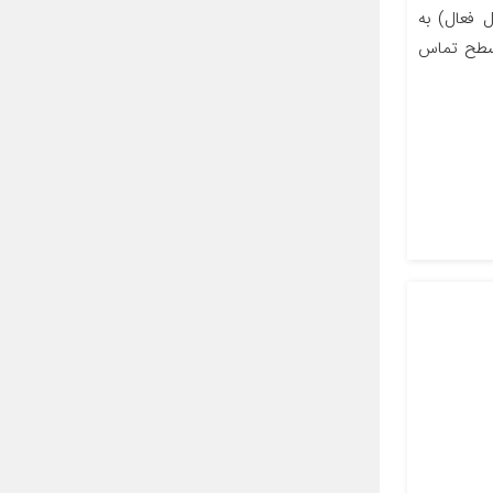
 فعال) به
 سطح تماس