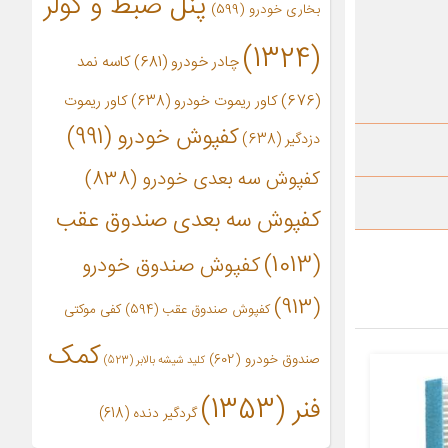
پنل ضبط و کولر
بخاری خودرو
(599)
(1324)
چادر خودرو
(681)
کاسه نمد
(676)
کاور ریموت خودرو
(638)
کاور ریموت
کفپوش خودرو
(991)
دزدگیر
(638)
کفپوش سه بعدی خودرو
(838)
کفپوش سه بعدی صندوق عقب
(1013)
کفپوش صندوق خودرو
(913)
کفپوش صندوق عقب
(594)
کفی موکتی
کمک
صندوق خودرو
(602)
کلید شیشه بالابر
(523)
فنر
(1353)
گردگیر دنده
(618)