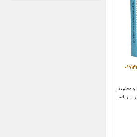
فیلتر کابین فیلتر دم مدل ساده کد 97133-
 معتبر، در
 می باشد.