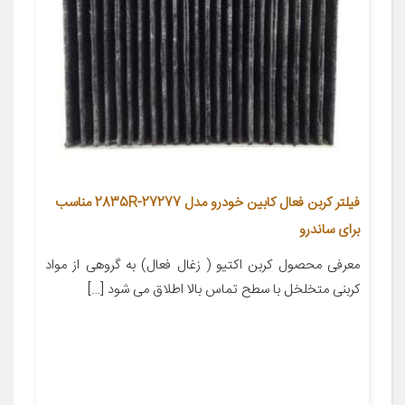
فیلتر کربن فعال کابین خودرو مدل 27277-2835R مناسب
برای ساندرو
معرفی محصول کربن اکتیو ( زغال فعال) به گروهی از مواد
کربنی متخلخل با سطح تماس بالا اطلاق می شود […]