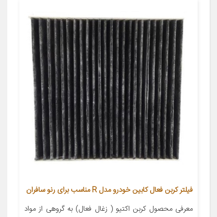
فیلتر کربن فعال کابین خودرو مدل R مناسب برای رنو سافران
معرفی محصول کربن اکتیو ( زغال فعال) به گروهی از مواد