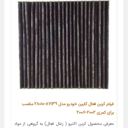
فیلتر کربن فعال کابین خودرو مدل 87139-28010 مناسب
برای کمری 2002-2006
معرفی محصول کربن اکتیو ( زغال فعال) به گروهی از مواد