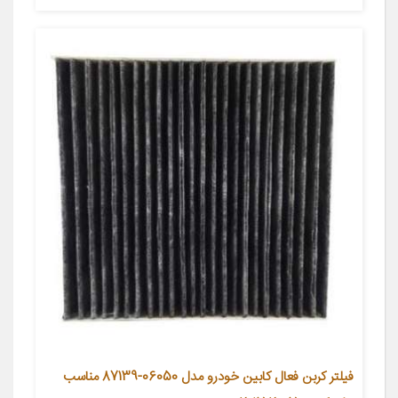
فیلتر کربن فعال کابین خودرو مدل 06050-87139 مناسب