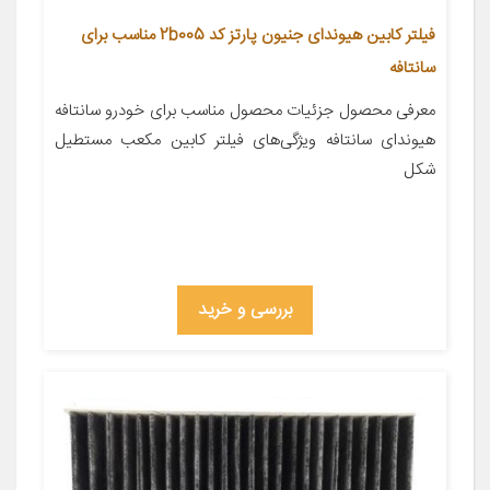
فیلتر کابین هیوندای جنیون پارتز کد 2b005 مناسب برای
سانتافه
معرفی محصول جزئیات محصول مناسب برای خودرو سانتافه
هیوندای سانتافه ویژگی‌های فیلتر کابین مکعب مستطیل
شکل
بررسی و خرید