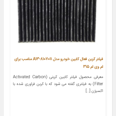
فیلتر کربن فعال کابین خودرو مدل A13-8107011 مناسب برای
ام وی ام 315
معرفی محصول فیلتر کابین کربنی (Activated Carbon
Filter) به فیلتری گفته می شود که با کربن فراوری شده با
اکسیژن […]