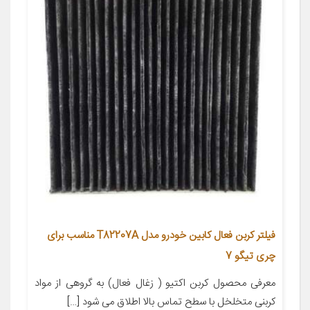
فیلتر کربن فعال کابین خودرو مدل T82207A مناسب برای
چری تیگو 7
معرفی محصول کربن اکتیو ( زغال فعال) به گروهی از مواد
کربنی متخلخل با سطح تماس بالا اطلاق می شود […]