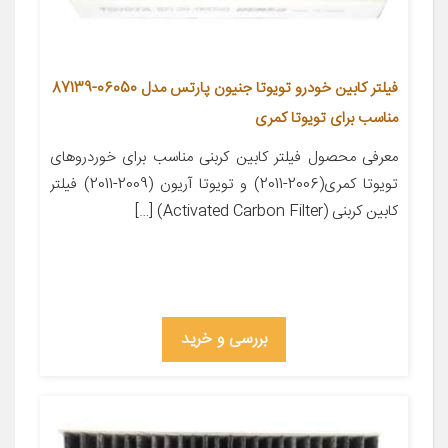
فیلتر کابین خودرو تویوتا جنیون پارتس مدل 06050-87139
مناسب برای تویوتا کمری
معرفی محصول فیلتر کابین کربنی مناسب برای خوردروهای
تویوتا کمری(2006-2011) و تویوتا آریون (2009-2011) فیلتر
کابین کربنی (Activated Carbon Filter) […]
بررسی و خرید