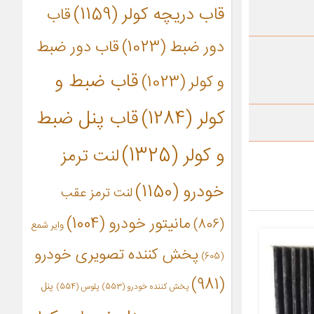
قاب دریچه کولر
(1159)
قاب
دور ضبط
(1023)
قاب دور ضبط
قاب ضبط و
و کولر
(1023)
کولر
(1284)
قاب پنل ضبط
و کولر
(1325)
لنت ترمز
خودرو
(1150)
لنت ترمز عقب
مانیتور خودرو
(1004)
(806)
وایر شمع
پخش کننده تصویری خودرو
(605)
(981)
پنل
پخش کننده خودرو
(553)
پلوس
(554)