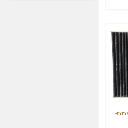
فیلتر کربن فعال کابین خودرو مدل 27277-