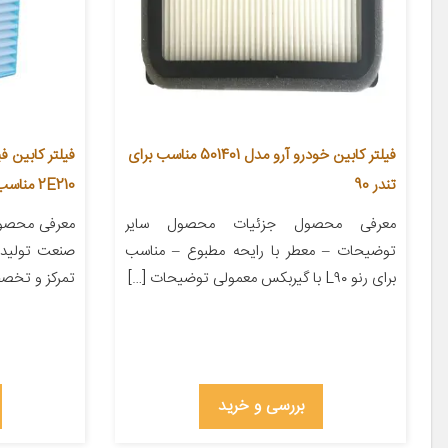
فیلتر کابین خودرو آرو مدل 501401 مناسب برای
تندر 90
2E210 مناسب برای کیا سراتو
معرفی محصول جزئیات محصول سایر
معرفی محصول 
توضیحات – معطر با رایحه مطبوع – مناسب
صنعت تولید 
برای رنو L۹۰ با گیربکس معمولی توضیحات […]
تمرکز و تخص
بررسی و خرید