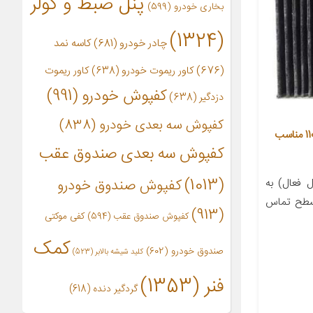
پنل ضبط و کولر
بخاری خودرو
(599)
(1324)
چادر خودرو
(681)
کاسه نمد
(676)
کاور ریموت خودرو
(638)
کاور ریموت
کفپوش خودرو
(991)
دزدگیر
(638)
کفپوش سه بعدی خودرو
(838)
فیلتر کربن فعال کابین خودرو مدل 110 مناسب
کفپوش سه بعدی صندوق عقب
(1013)
 فعال) به
کفپوش صندوق خودرو
 سطح تماس
(913)
کفپوش صندوق عقب
(594)
کفی موکتی
کمک
صندوق خودرو
(602)
کلید شیشه بالابر
(523)
فنر
(1353)
گردگیر دنده
(618)