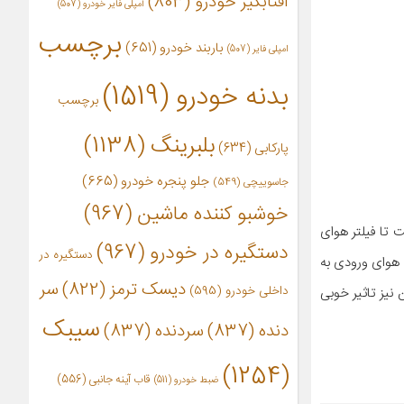
آفتابگیر خودرو
(803)
آمپلی فایر خودرو
(507)
برچسب
باربند خودرو
(651)
امپلی فایر
(507)
بدنه خودرو
(1519)
برچسب
بلبرینگ
(1138)
پارکابی
(634)
جلو پنجره خودرو
(665)
جاسوییچی
(549)
خوشبو کننده ماشین
(967)
 تا فیلتر هوای
دستگیره در خودرو
(967)
دستگیره در
 هوای ورودی به
دیسک ترمز
(822)
سر
داخلی خودرو
(595)
نیز تاثیر خوبی
سیبک
دنده
(837)
سردنده
(837)
(1254)
قاب آینه جانبی
(556)
ضبط خودرو
(511)