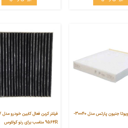
فیلتر کابین تویوتا جنیون پارتس مدل 30040-
9564R مناسب برای رنو کولئوس