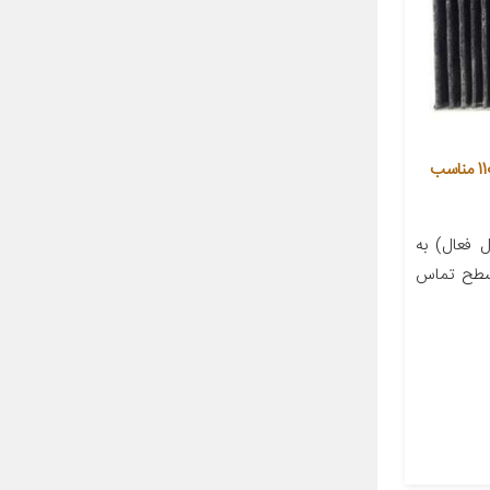
فیلتر کربن فعال کابین خودرو مدل 110 مناسب
 فعال) به
 سطح تماس