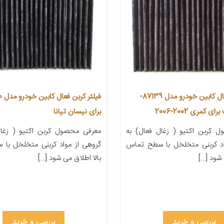
فیلتر کربن فعال کابین خودرو مدل 87139-
برای نیسان تیانا
 کربن اکتیو ( زغال فعال) به
معرفی محصول کربن اکتیو ( زغال
اد کربنی متخلخل با سطح تماس
گروهی از مواد کربنی متخلخل با
 شود […]
بالا اطلاق می شود […]
بررسی و خرید
بررسی و خرید