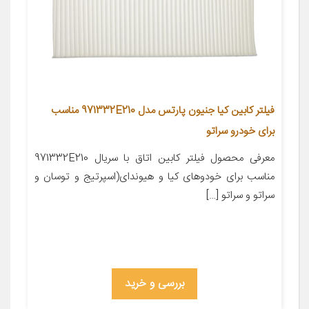
فیلتر کابین کیا جنیون پارتس مدل 971332E210 مناسب
برای خودرو سراتو
معرفی محصول فیلتر کابین اتاق با سریال 971332E210
مناسب برای خودوهای کیا و هیوندای(اسپرتیج و توسان و
سراتو و سراتو […]
بررسی و خرید