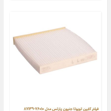
فیلتر کابین تویوتا جنیون پارتس مدل 76010-87139