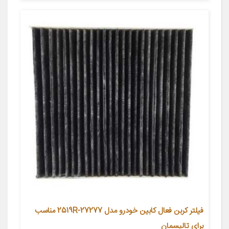
فیلتر کربن فعال کابین خودرو مدل 27277-2519R مناسب
برای تالیسمان