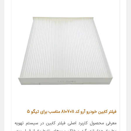
فیلتر کابین خودرو آرو کد 8107011 مناسب برای تیگو 5
معرفی محصول کاربرد اصلی فیلتر کابین در سیستم تهویه