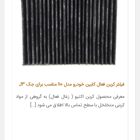
فیلتر کربن فعال کابین خودرو مدل 110 مناسب برای جک J3
معرفی محصول کربن اکتیو ( زغال فعال) به گروهی از مواد
کربنی متخلخل با سطح تماس بالا اطلاق می شود […]