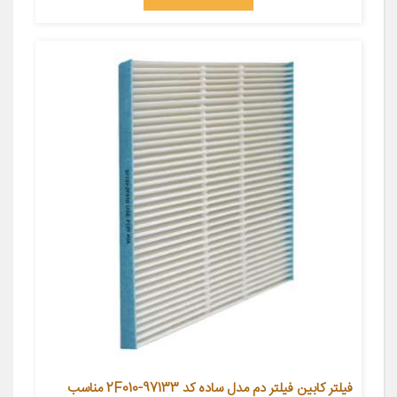
فیلتر کابین فیلتر دم مدل ساده کد 97133-2F010 مناسب