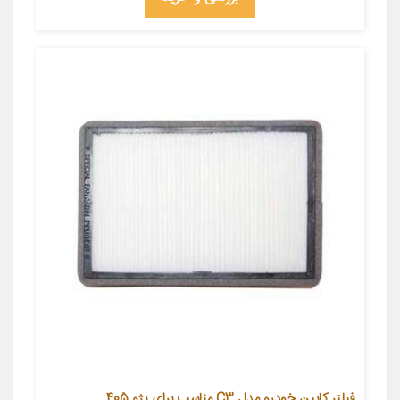
فیلتر کابین خودرو مدل C3 مناسب برای پژو 405