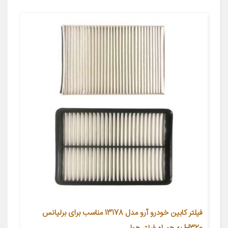
فیلتر کابین خودرو آرو مدل 13178 مناسب برای برلیانس