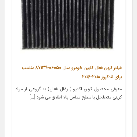
فیلتر کربن فعال کابین خودرو مدل 06050-87139 مناسب
برای لندکروز 2010-2016
معرفی محصول کربن اکتیو ( زغال فعال) به گروهی از مواد
کربنی متخلخل با سطح تماس بالا اطلاق می شود […]