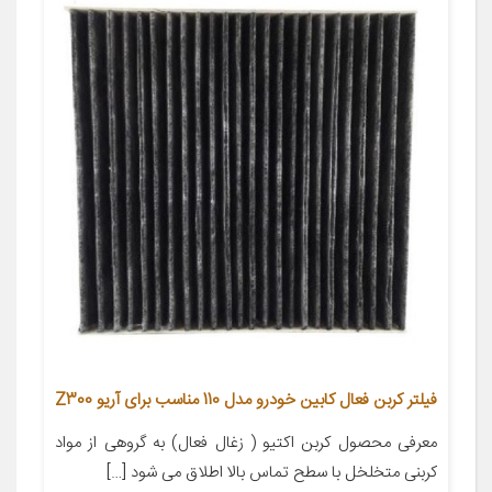
فیلتر کربن فعال کابین خودرو مدل 110 مناسب برای آریو Z300
معرفی محصول کربن اکتیو ( زغال فعال) به گروهی از مواد
کربنی متخلخل با سطح تماس بالا اطلاق می شود […]