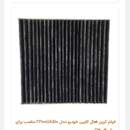
فیلتر کربن فعال کابین خودرو مدل 26100U8510 مناسب برای