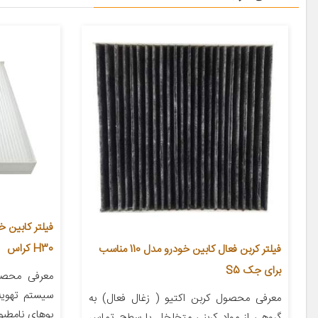
H30 کراس
فیلتر کربن فعال کابین خودرو مدل 110 مناسب
برای جک S5
معرفی محصول
سیستم تهویه
معرفی محصول کربن اکتیو ( زغال فعال) به
بوهای نامطبوع
گروهی از مواد کربنی متخلخل با سطح تماس