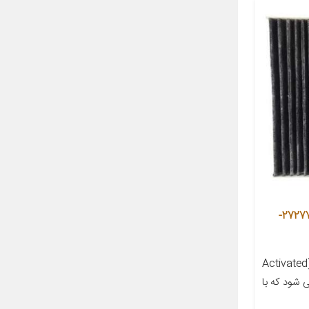
فیلتر کربن فعال کابین خودرو مدل 27277-
معرفی محصول فیلتر کابین کربنی (Activated
ته می شود که با