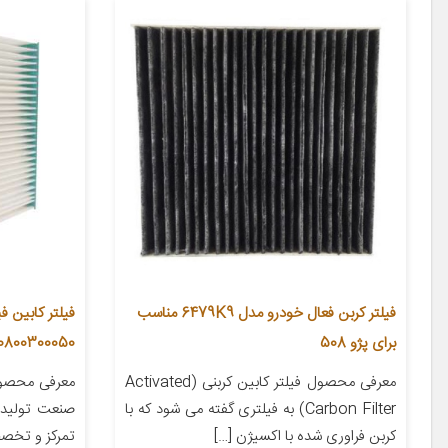
فیلتر کربن فعال خودرو مدل 6479K9 مناسب
فیلتر کابین ف
برای پژو 508
710800300050 مناسب برای زوتی
معرفی محصول فیلتر کابین کربنی (Activated
معرفی محصول 
Carbon Filter) به فیلتری گفته می شود که با
صنعت تولید 
کربن فراوری شده با اکسیژن […]
تمرکز و تخص