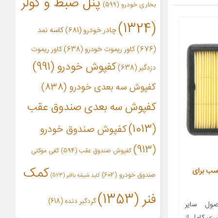
پنل ضبط و کولر
بخاری خودرو
(599)
(1324)
چادر خودرو
(681)
کاسه نمد
(676)
کاور ریموت خودرو
(638)
کاور ریموت
کفپوش خودرو
(991)
دزدگیر
(638)
کفپوش سه بعدی خودرو
(838)
کفپوش سه بعدی صندوق عقب
(1013)
کفپوش صندوق خودرو
(913)
کفپوش صندوق عقب
(594)
کفی موکتی
کمک
خودرو آرو کد 50971 مناسب برای
صندوق خودرو
(602)
کلید شیشه بالابر
(523)
فنر
(1353)
گردگیر دنده
(618)
ول سایر
ری کامل از