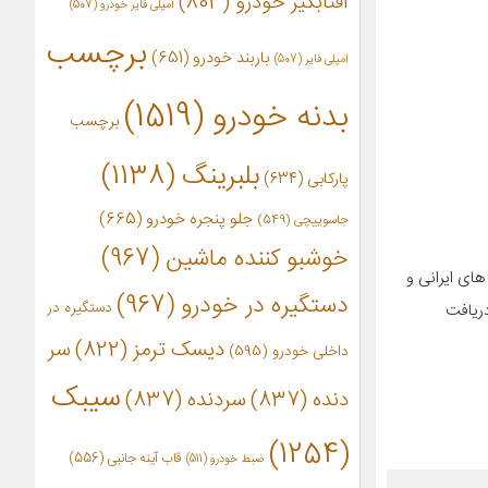
آفتابگیر خودرو
(803)
آمپلی فایر خودرو
(507)
برچسب
باربند خودرو
(651)
امپلی فایر
(507)
بدنه خودرو
(1519)
برچسب
بلبرینگ
(1138)
پارکابی
(634)
جلو پنجره خودرو
(665)
جاسوییچی
(549)
خوشبو کننده ماشین
(967)
های ایرانی و
دستگیره در خودرو
(967)
دستگیره در
شده است. کیفیت بالای تولید فیلتر خودروی Dam filter موجب دریافت
دیسک ترمز
(822)
سر
داخلی خودرو
(595)
سیبک
دنده
(837)
سردنده
(837)
(1254)
قاب آینه جانبی
(556)
ضبط خودرو
(511)