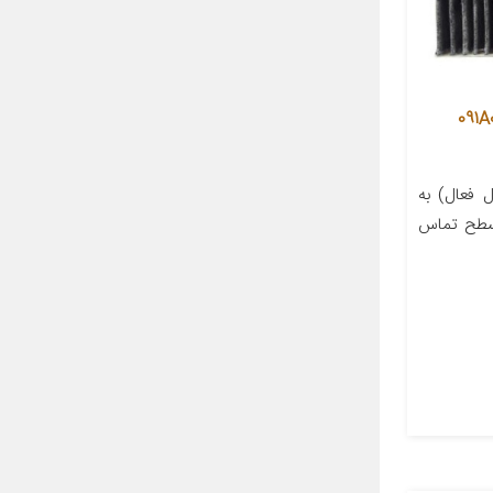
 کربن فعال کابین خودرو مدل 091A0
 فعال) به
 سطح تماس