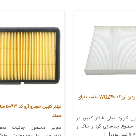
فیلتر کابین خودرو آرو کد WQZ40 مناسب برای
فیلتر کابین 
سمند
 کاربرد اصلی فیلتر کابین در
 مطبوع جداسازی گرد و خاک و
معرفی محصول جزئیات محص
 از قبیل بوی […]
توضیحات – با رایحه مطبوع – جلوگی