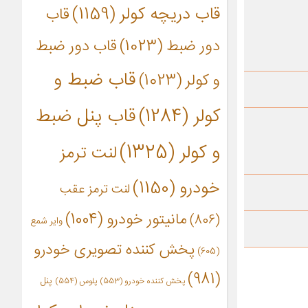
قاب دریچه کولر
(1159)
قاب
دور ضبط
(1023)
قاب دور ضبط
قاب ضبط و
و کولر
(1023)
کولر
(1284)
قاب پنل ضبط
و کولر
(1325)
لنت ترمز
خودرو
(1150)
لنت ترمز عقب
مانیتور خودرو
(1004)
(806)
وایر شمع
پخش کننده تصویری خودرو
(605)
(981)
پنل
پخش کننده خودرو
(553)
پلوس
(554)