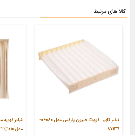
کالا های مرتبط
فیلتر کابین تویوتا جنیون پارتس مدل 06080-
فیلتر تهویه 
87139
مدل 97133C1010