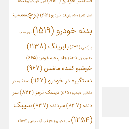
آفتابگیر خودرو
(803)
آمپلی فایر خودرو
(507)
برچسب
باربند خودرو
(651)
امپلی فایر
(507)
بدنه خودرو
(1519)
برچسب
بلبرینگ
(1138)
پارکابی
(634)
جلو پنجره خودرو
(665)
جاسوییچی
(549)
خوشبو کننده ماشین
(967)
دستگیره در خودرو
(967)
دستگیره در
دیسک ترمز
(822)
سر
داخلی خودرو
(595)
سیبک
دنده
(837)
سردنده
(837)
(1254)
قاب آینه جانبی
(556)
ضبط خودرو
(511)