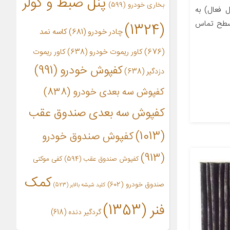
پنل ضبط و کولر
بخاری خودرو
(599)
 فعال) به
 سطح تماس
(1324)
چادر خودرو
(681)
کاسه نمد
(676)
کاور ریموت خودرو
(638)
کاور ریموت
کفپوش خودرو
(991)
دزدگیر
(638)
کفپوش سه بعدی خودرو
(838)
کفپوش سه بعدی صندوق عقب
(1013)
کفپوش صندوق خودرو
(913)
کفپوش صندوق عقب
(594)
کفی موکتی
کمک
صندوق خودرو
(602)
کلید شیشه بالابر
(523)
فنر
(1353)
گردگیر دنده
(618)