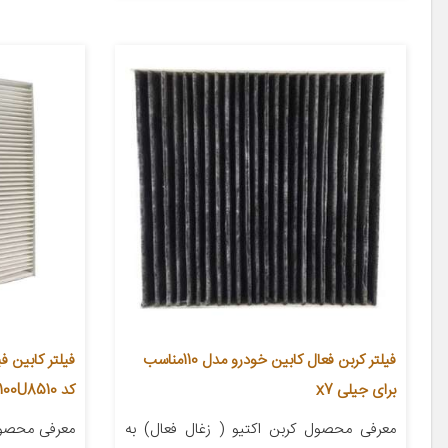
فیلتر کربن فعال کابین خودرو مدل 110مناسب
فیلتر کابین ف
برای جیلی x7
کد 26100U8510 مناسب برای جک S3-J4
معرفی محصول کربن اکتیو ( زغال فعال) به
معرفی محصول 