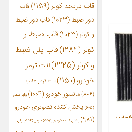
قاب دریچه کولر
(1159)
قاب
دور ضبط
(1023)
قاب دور ضبط
قاب ضبط و
و کولر
(1023)
کولر
(1284)
قاب پنل ضبط
و کولر
(1325)
لنت ترمز
خودرو
(1150)
لنت ترمز عقب
مانیتور خودرو
(1004)
(806)
وایر شمع
پخش کننده تصویری خودرو
(605)
فیلتر کربن فعال کابین خودرو مدل 110 مناسب
(981)
پنل
پخش کننده خودرو
(553)
پلوس
(554)