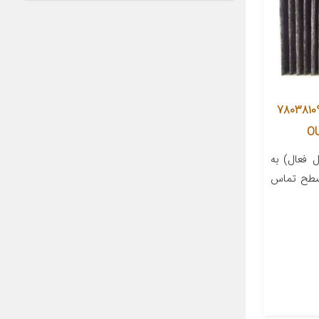
تر کربن فعال کابین خودرو مدل 78038109
 فعال) به
 سطح تماس