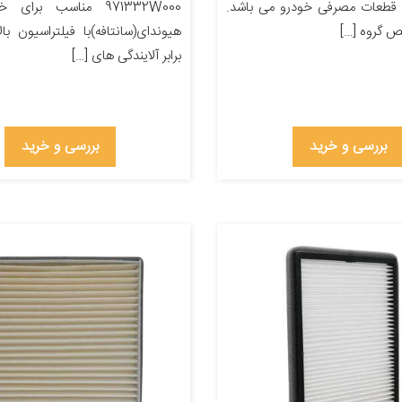
قطعات مصرفی خودرو می باشد.
971332W000 مناسب برا
ص گروه […]
هیوندای(سانتافه)با فیلتراسیون بال
برابر آلایندگی های […]
بررسی و خرید
بررسی و خرید