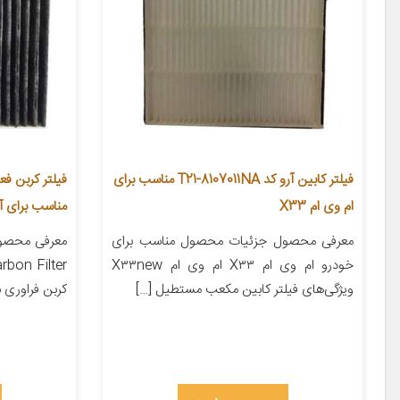
فیلتر کابین آرو کد T21-8107011NA مناسب برای
ام وی ام X33
مناسب برای آر
معرفی محصول جزئیات محصول مناسب برای
خودرو ام وی ام X۳۳ ام وی ام X۳۳new
ویژگی‌های فیلتر کابین مکعب مستطیل […]
کربن فراوری 