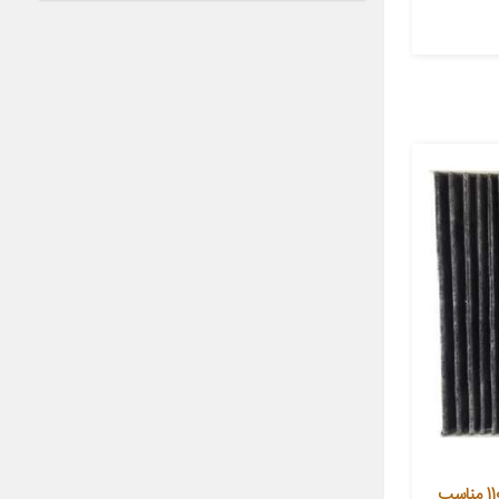
فیلتر کربن فعال کابین خودرو مدل 110 مناسب