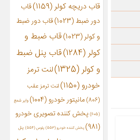
قاب دریچه کولر
(1159)
قاب
دور ضبط
(1023)
قاب دور ضبط
قاب ضبط و
و کولر
(1023)
کولر
(1284)
قاب پنل ضبط
و کولر
(1325)
لنت ترمز
خودرو
(1150)
لنت ترمز عقب
مانیتور خودرو
(1004)
(806)
وایر شمع
پخش کننده تصویری خودرو
(605)
(981)
پنل
پخش کننده خودرو
(553)
پلوس
(554)