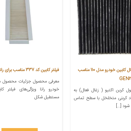
فیلتر کربن فعال کابین خودرو مدل 110 مناسب
فیلتر کابین کد 337 مناسب برای رانا
معرفی محصول جزئیات محصول من
خودرو رانا ویژگی‌های فیلتر ک
 کربن اکتیو ( زغال فعال) به
مستطیل شکل
اد کربنی متخلخل با سطح تماس
 شود […]