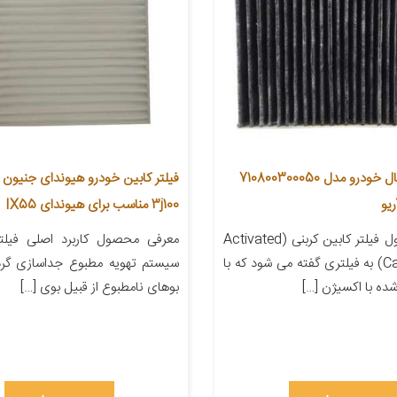
فیلتر کربن فعال خودرو مدل 710800300050
فیلتر کابین خودرو هیوندای جنیون پ
یو
3j100 مناسب برای هیوندای IX55
معرفی محصول فیلتر کابین کربنی (Activated
معرفی محصول کاربرد اصلی فیلتر
Carbon Filter) به فیلتری گفته می شود که با
سیستم تهویه مطبوع جداسازی گر
شده با اکسیژن […]
بوهای نامطبوع از قبیل بوی […]