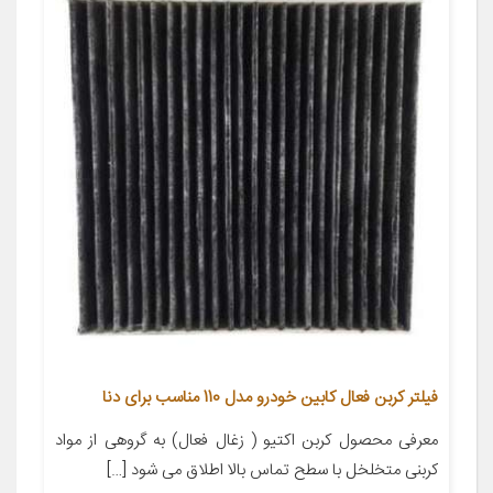
فیلتر کربن فعال کابین خودرو مدل 110 مناسب برای دنا
معرفی محصول کربن اکتیو ( زغال فعال) به گروهی از مواد
کربنی متخلخل با سطح تماس بالا اطلاق می شود […]