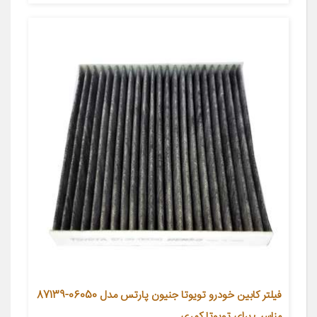
فیلتر کابین خودرو تویوتا جنیون پارتس مدل 06050-87139
مناسب برای تویوتا کمری