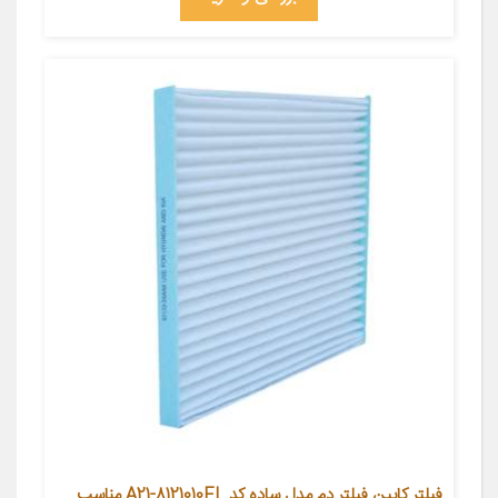
فیلتر کابین فیلتر دم مدل ساده کد A21-8121010FL مناسب