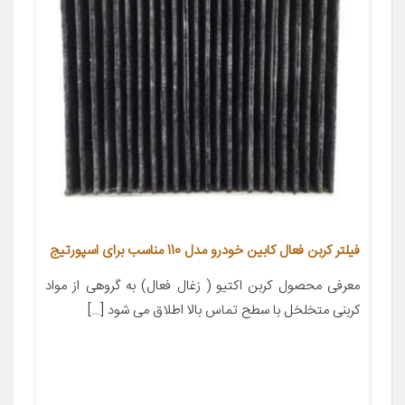
فیلتر کربن فعال کابین خودرو مدل 110 مناسب برای اسپورتیج
معرفی محصول کربن اکتیو ( زغال فعال) به گروهی از مواد
کربنی متخلخل با سطح تماس بالا اطلاق می شود […]