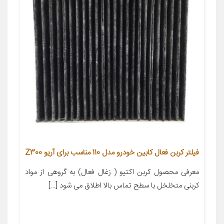
فیلتر کربن فعال کابین خودرو مدل 110 مناسب برای آریو Z300
معرفی محصول کربن اکتیو ( زغال فعال) به گروهی از مواد
کربنی متخلخل با سطح تماس بالا اطلاق می شود […]